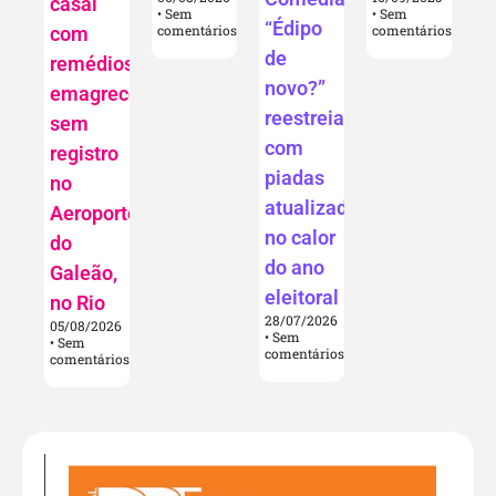
casal
Sem
Sem
“Édipo
comentários
comentários
com
de
remédios
novo?”
emagrecedores
reestreia
sem
com
registro
piadas
no
atualizadas
Aeroporto
no calor
do
do ano
Galeão,
eleitoral
no Rio
28/07/2026
05/08/2026
Sem
Sem
comentários
comentários