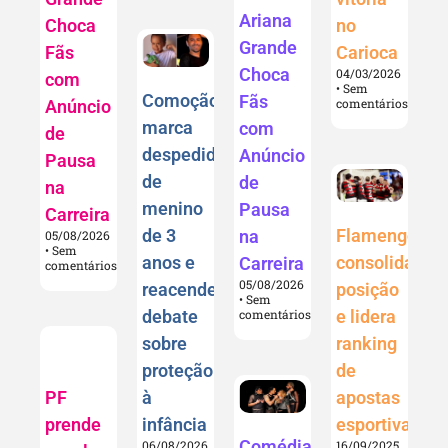
Ariana
Choca
no
Grande
Fãs
Carioca
Choca
04/03/2026
com
Sem
Comoção
Fãs
comentários
Anúncio
marca
com
de
despedida
Anúncio
Pausa
de
de
na
menino
Pausa
Carreira
de 3
Flamengo
na
05/08/2026
Sem
anos e
consolida
Carreira
comentários
05/08/2026
reacende
posição
Sem
comentários
debate
e lidera
sobre
ranking
proteção
de
PF
à
apostas
prende
infância
esportivas
Comédia
06/08/2026
16/09/2025