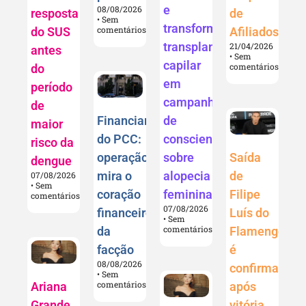
e
08/08/2026
resposta
de
Sem
transforma
comentários
do SUS
Afiliados
transplante
21/04/2026
antes
Sem
capilar
comentários
do
em
período
campanha
de
Financiamento
de
maior
do PCC:
conscientização
risco da
operação
Saída
sobre
dengue
mira o
de
alopecia
07/08/2026
Sem
coração
Filipe
feminina
comentários
07/08/2026
financeiro
Luís do
Sem
comentários
da
Flamengo
facção
é
08/08/2026
confirmada
Sem
comentários
Ariana
após
Grande
vitória