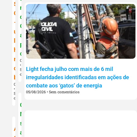
Santa
magia
Cecília
de
–
Oz
um
aos
legado
palcos
histórico
cariocas
repleto
08/08/2026
de
Light fecha julho com mais de 6 mil
Sem
comentários
beleza
irregularidades identificadas em ações de
09/08/2026
combate aos ‘gatos’ de energia
05/08/2026
Sem comentários
Sem
comentários
Comunidade
Mangueirense
solta
Ars
a