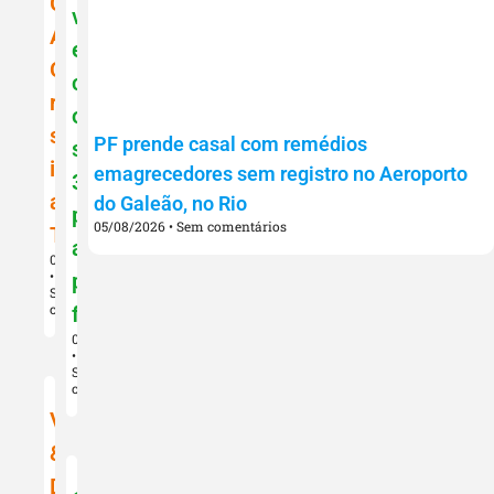
Gratia
voz
Artis:
e
Odisseu
classifca
revela
o
sua
PF prende casal com remédios
samba
identidade
emagrecedores sem registro no Aeroporto
3
a
do Galeão, no Rio
para
05/08/2026
Sem comentários
Telêmaco
a
09/08/2026
próxima
Sem
comentários
fase
07/08/2026
Sem
comentários
Versos
&
Diversos: