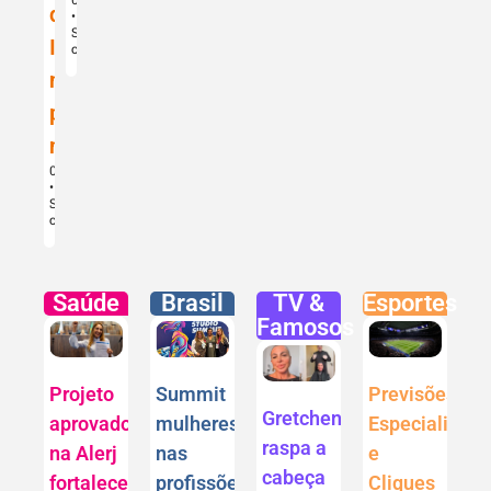
da
Sem
IA
comentários
no
pequeno
negócio
09/08/2026
Sem
comentários
Saúde
Brasil
TV &
Esportes
Famosos
Projeto
Summit
Previsões
Gretchen
aprovado
mulheres
Especializad
raspa a
na Alerj
nas
e
cabeça
fortalece
profissões
Cliques