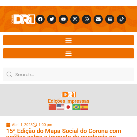
Edições impressas
Abril 1, 2023
1:00 pm
15ª Edição do Mapa Social do Corona com
análise sobre o impacto da pandemia no