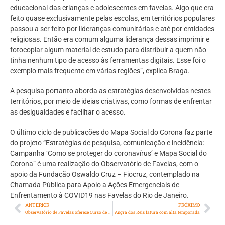
educacional das crianças e adolescentes em favelas. Algo que era
feito quase exclusivamente pelas escolas, em territórios populares
passou a ser feito por lideranças comunitárias e até por entidades
religiosas. Então era comum alguma liderança dessas imprimir e
fotocopiar algum material de estudo para distribuir a quem não
tinha nenhum tipo de acesso às ferramentas digitais. Esse foi o
exemplo mais frequente em várias regiões”, explica Braga.
A pesquisa portanto aborda as estratégias desenvolvidas nestes
territórios, por meio de ideias criativas, como formas de enfrentar
as desigualdades e facilitar o acesso.
O último ciclo de publicações do Mapa Social do Corona faz parte
do projeto “Estratégias de pesquisa, comunicação e incidência:
Campanha ‘Como se proteger do coronavírus’ e Mapa Social do
Corona” é uma realização do Observatório de Favelas, com o
apoio da Fundação Oswaldo Cruz – Fiocruz, contemplado na
Chamada Pública para Apoio a Ações Emergenciais de
Enfrentamento à COVID19 nas Favelas do Rio de Janeiro.
ANTERIOR
PRÓXIMO
Observatório de Favelas oferece Curso de História da Arte Periférica
Angra dos Reis fatura com alta temporada