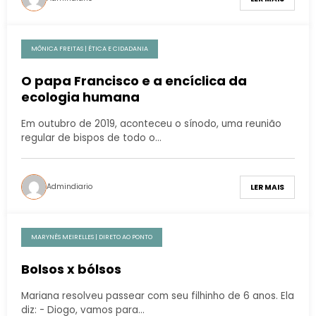
MÔNICA FREITAS | ÉTICA E CIDADANIA
O papa Francisco e a encíclica da
ecologia humana
Em outubro de 2019, aconteceu o sínodo, uma reunião
regular de bispos de todo o…
Admindiario
LER MAIS
MARYNÊS MEIRELLES | DIRETO AO PONTO
Bolsos x bólsos
Mariana resolveu passear com seu filhinho de 6 anos. Ela
diz: - Diogo, vamos para…