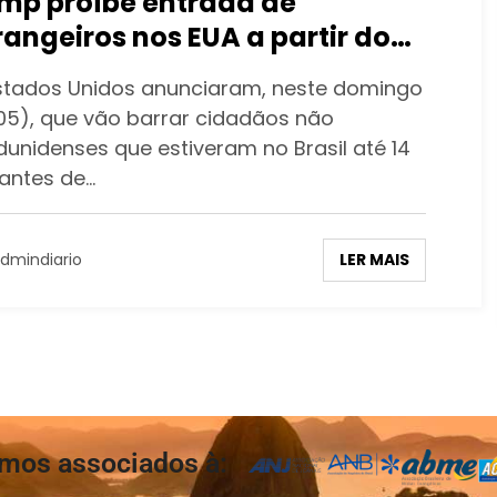
mp proíbe entrada de
rangeiros nos EUA a partir do
sil
stados Unidos anunciaram, neste domingo
05), que vão barrar cidadãos não
dunidenses que estiveram no Brasil até 14
 antes de…
LER MAIS
dmindiario
mos associados à: