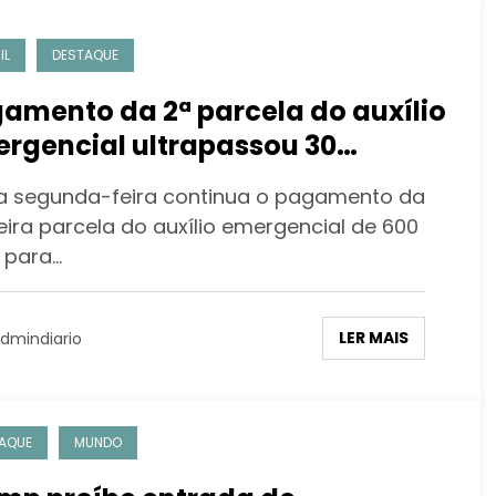
IL
DESTAQUE
amento da 2ª parcela do auxílio
rgencial ultrapassou 30
hões de trabalhadores informais
a segunda-feira continua o pagamento da
eira parcela do auxílio emergencial de 600
s para…
LER MAIS
dmindiario
AQUE
MUNDO