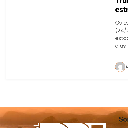
Tru
est
Bra
Os E
(24/
esta
dias
A
So