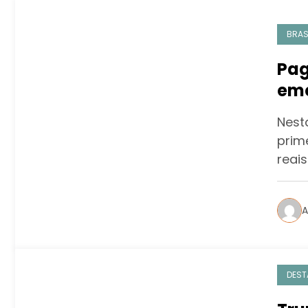
BRAS
Pag
eme
mil
Nest
prim
reai
A
DEST