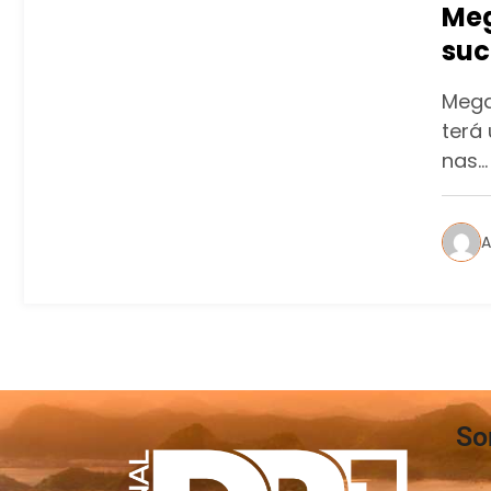
Meg
suc
Mega
terá
nas…
A
So