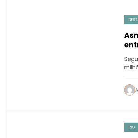
DEST
Asm
ent
COV
Segu
milh
A
RIO