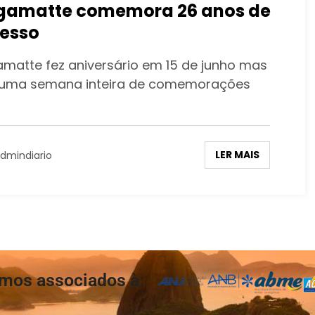
amatte comemora 26 anos de
esso
matte fez aniversário em 15 de junho mas
 uma semana inteira de comemorações
LER MAIS
dmindiario
mos associados à: