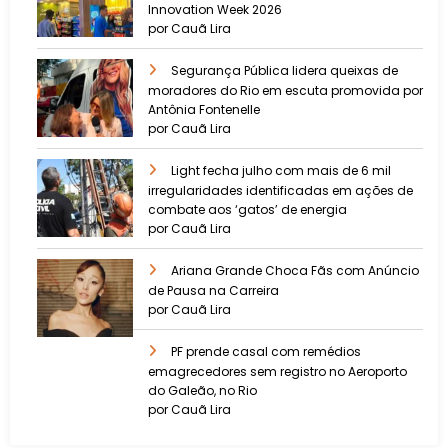
Innovation Week 2026
por Cauã Lira
​Segurança Pública lidera queixas de
moradores do Rio em escuta promovida por
Antônia Fontenelle
por Cauã Lira
Light fecha julho com mais de 6 mil
irregularidades identificadas em ações de
combate aos ‘gatos’ de energia
por Cauã Lira
Ariana Grande Choca Fãs com Anúncio
de Pausa na Carreira
por Cauã Lira
PF prende casal com remédios
emagrecedores sem registro no Aeroporto
do Galeão, no Rio
por Cauã Lira