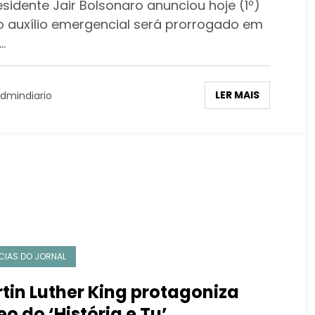
sidente Jair Bolsonaro anunciou hoje (1º)
o auxílio emergencial será prorrogado em
…
LER MAIS
dmindiario
CIAS DO JORNAL
tin Luther King protagoniza
eo do ‘História e Tu’