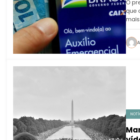
O pre
que 
mais
A
NOTÍ
Mar
víd