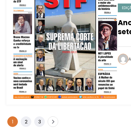
EDIÇ
Ano
set
A
1
2
3