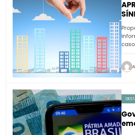
APR
SÍN
DO
Prop
info
caso
A
DEST
Gov
eme
an