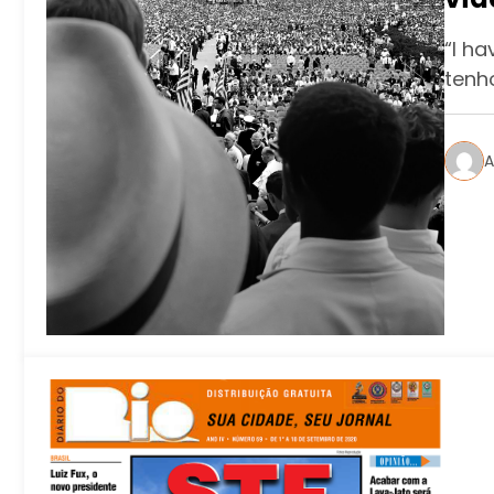
“I ha
tenh
A