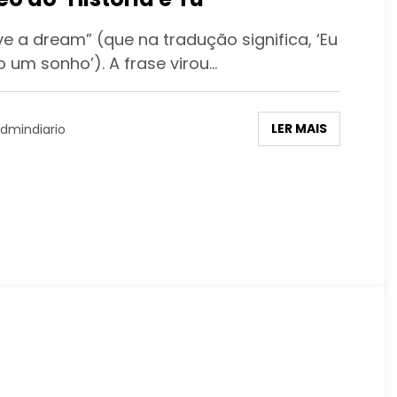
ve a dream” (que na tradução significa, ‘Eu
o um sonho’). A frase virou…
LER MAIS
dmindiario