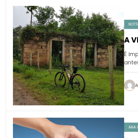
NOTÍ
A V
É im
ante
A
ANA 