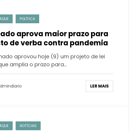
AQUE
POLÍTICA
ado aprova maior prazo para
to de verba contra pandemia
nado aprovou hoje (9) um projeto de lei
 que amplia o prazo para…
LER MAIS
dmindiario
AQUE
NOTÍCIAS