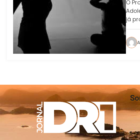
O Pr
Adol
já p
A
So