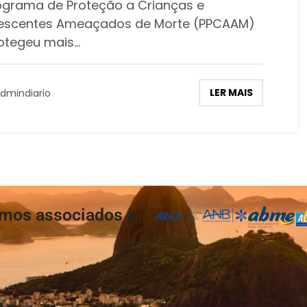
ograma de Proteção a Crianças e
escentes Ameaçados de Morte (PPCAAM)
rotegeu mais…
LER MAIS
dmindiario
mos associados à: