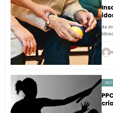
Ins
ido
aux
As I
Idoso
A
DEST
PPC
cri
ame