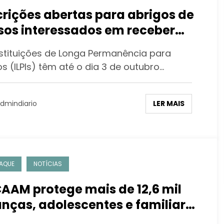
crições abertas para abrigos de
sos interessados em receber
ílio financeiro do Governo
nstituições de Longa Permanência para
s (ILPIs) têm até o dia 3 de outubro…
LER MAIS
dmindiario
AQUE
NOTÍCIAS
AAM protege mais de 12,6 mil
anças, adolescentes e familiares
açados de morte