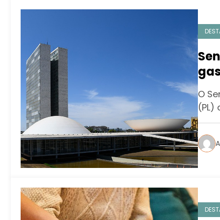
DEST
Sen
gas
O Se
(PL)
A
DEST