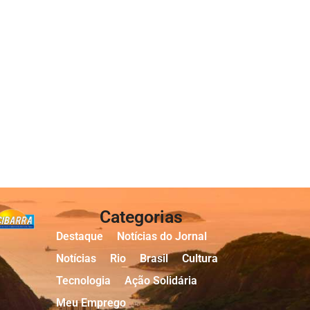
Categorias
Destaque
Notícias do Jornal
Notícias
Rio
Brasil
Cultura
Tecnologia
Ação Solidária
Meu Emprego