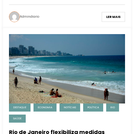
Admindiario
LER MAIS
DESTAQUE
ECONOMIA
NOTÍCIAS
POLÍTICA
RIO
SAÚDE
Rio de Janeiro flexibiliza medidas