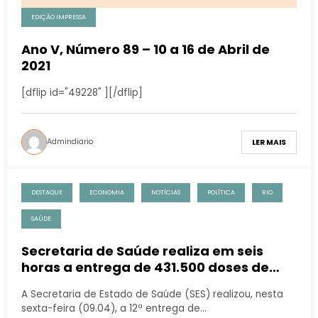
EDIÇÃO IMPRESSA
Ano V, Número 89 – 10 a 16 de Abril de
2021
[dflip id="49228" ][/dflip]
Admindiario
LER MAIS
DESTAQUE
ECONOMIA
NOTÍCIAS
POLÍTICA
RIO
SAÚDE
Secretaria de Saúde realiza em seis
horas a entrega de 431.500 doses de
vacina contra Covid-19
A Secretaria de Estado de Saúde (SES) realizou, nesta
sexta-feira (09.04), a 12ª entrega de…