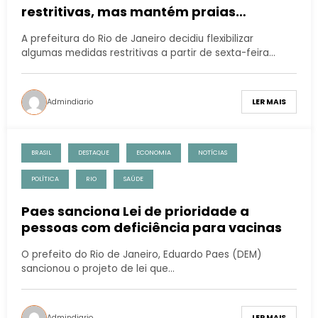
restritivas, mas mantém praias
fechadas
A prefeitura do Rio de Janeiro decidiu flexibilizar
algumas medidas restritivas a partir de sexta-feira…
Admindiario
LER MAIS
BRASIL
DESTAQUE
ECONOMIA
NOTÍCIAS
POLÍTICA
RIO
SAÚDE
Paes sanciona Lei de prioridade a
pessoas com deficiência para vacinas
O prefeito do Rio de Janeiro, Eduardo Paes (DEM)
sancionou o projeto de lei que…
Admindiario
LER MAIS