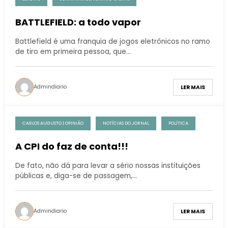
BATTLEFIELD: a todo vapor
Battlefield é uma franquia de jogos eletrônicos no ramo
de tiro em primeira pessoa, que…
Admindiario
LER MAIS
CARLOS AUGUSTO | OPINIÃO
NOTÍCIAS DO JORNAL
POLÍTICA
A CPI do faz de conta!!!
De fato, não dá para levar a sério nossas instituições
públicas e, diga-se de passagem,…
Admindiario
LER MAIS