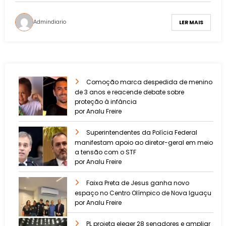
Admindiario
LER MAIS
Comoção marca despedida de menino
de 3 anos e reacende debate sobre
proteção à infância
por Analu Freire
Superintendentes da Polícia Federal
manifestam apoio ao diretor-geral em meio
a tensão com o STF
por Analu Freire
Faixa Preta de Jesus ganha novo
espaço no Centro Olímpico de Nova Iguaçu
por Analu Freire
PL projeta eleger 28 senadores e ampliar