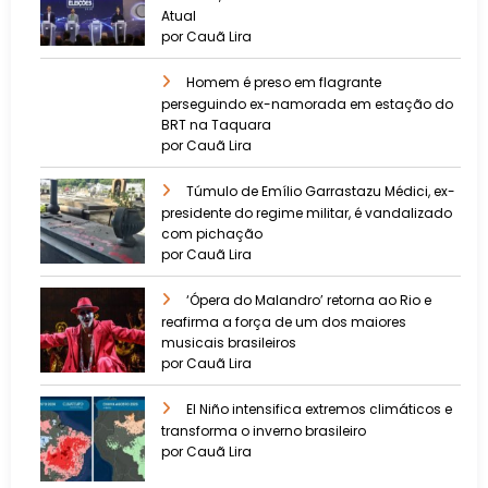
Atual
por Cauã Lira
Homem é preso em flagrante
perseguindo ex-namorada em estação do
BRT na Taquara
por Cauã Lira
Túmulo de Emílio Garrastazu Médici, ex-
presidente do regime militar, é vandalizado
com pichação
por Cauã Lira
‘Ópera do Malandro’ retorna ao Rio e
reafirma a força de um dos maiores
musicais brasileiros
por Cauã Lira
El Niño intensifica extremos climáticos e
transforma o inverno brasileiro
por Cauã Lira