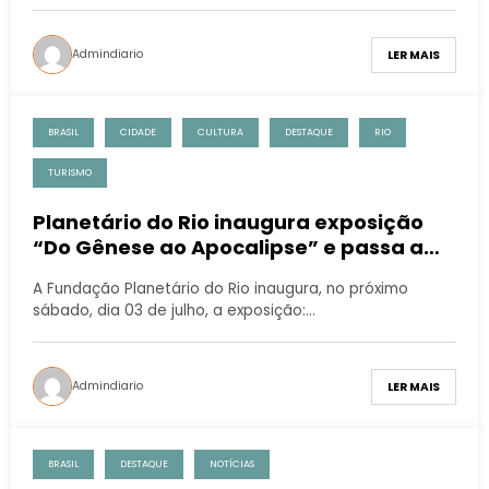
Admindiario
LER MAIS
BRASIL
CIDADE
CULTURA
DESTAQUE
RIO
TURISMO
Planetário do Rio inaugura exposição
“Do Gênese ao Apocalipse” e passa a
abrir para o público durante a semana
A Fundação Planetário do Rio inaugura, no próximo
sábado, dia 03 de julho, a exposição:…
Admindiario
LER MAIS
BRASIL
DESTAQUE
NOTÍCIAS