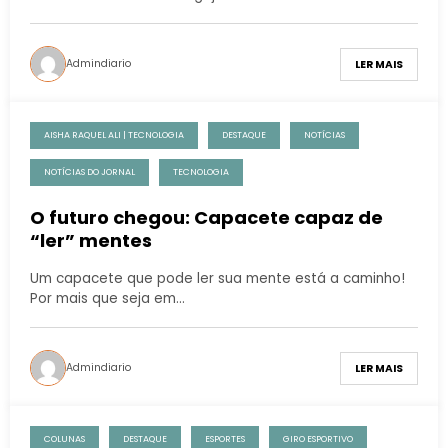
Admindiario
LER MAIS
AISHA RAQUEL ALI | TECNOLOGIA
DESTAQUE
NOTÍCIAS
NOTÍCIAS DO JORNAL
TECNOLOGIA
O futuro chegou: Capacete capaz de
“ler” mentes
Um capacete que pode ler sua mente está a caminho!
Por mais que seja em…
Admindiario
LER MAIS
COLUNAS
DESTAQUE
ESPORTES
GIRO ESPORTIVO