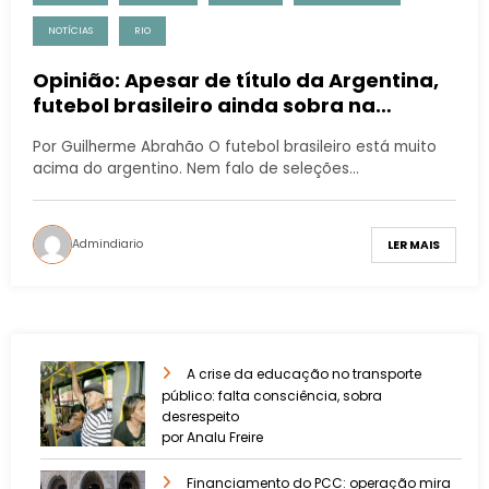
NOTÍCIAS
RIO
Opinião: Apesar de título da Argentina,
futebol brasileiro ainda sobra na
América
Por Guilherme Abrahão O futebol brasileiro está muito
acima do argentino. Nem falo de seleções…
Admindiario
LER MAIS
A crise da educação no transporte
público: falta consciência, sobra
desrespeito
por Analu Freire
Financiamento do PCC: operação mira