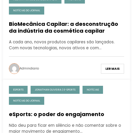
NOTÍCIAS DO JORNAL
BioMecânica Capilar: a desconstrução
da indústria da cosmética capilar
A cada ano, novos produtos capilares são lançados.
Com novas tecnologias, novos ativos e com…
Admindiario
LER MAIS
ESPORTS
JONATHAN OLIVEIRA | E-SPORTS
NOTÍCIAS
NOTÍCIAS DO JORNAL
eSports: o poder do engajamento
Não deu para ficar em silêncio e não comentar sobre o
maior movimento de engajamento…