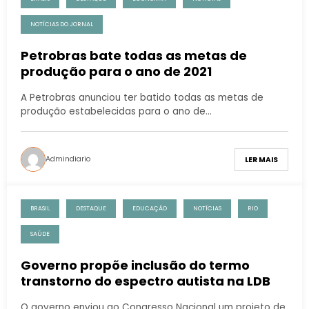
NOTÍCIAS DO JORNAL
Petrobras bate todas as metas de
produção para o ano de 2021
A Petrobras anunciou ter batido todas as metas de
produção estabelecidas para o ano de…
Admindiario
LER MAIS
BRASIL
DESTAQUE
EDUCAÇÃO
NOTÍCIAS
RIO
SAÚDE
Governo propõe inclusão do termo
transtorno do espectro autista na LDB
O governo enviou ao Congresso Nacional um projeto de