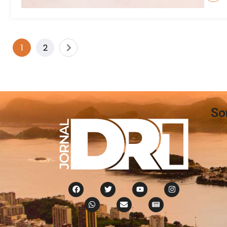
1
2
So