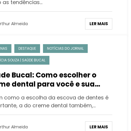
o as tendências…
LER MAIS
rthur Almeida
UNAS
DESTAQUE
NOTÍCIAS DO JORNAL
ÍCIA SOUZA | SAÚDE BUCAL
de Bucal: Como escolher o
me dental para você e sua
ília
m como a escolha da escova de dentes é
rtante, a do creme dental também,…
LER MAIS
rthur Almeida