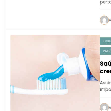
pert
A
COL
PATR
Saú
cre
fam
Assi
impo
A