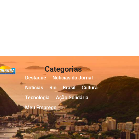
Categorias
Destaque
Notícias do Jornal
Notícias
Rio
Brasil
Cultura
Tecnologia
Ação Solidária
Meu Emprego