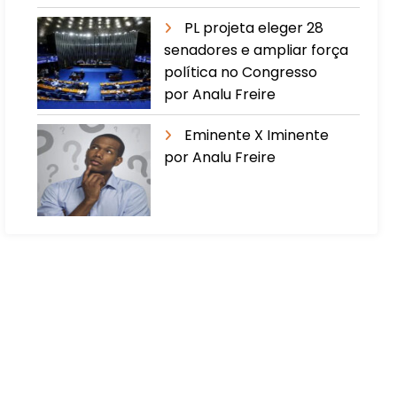
PL projeta eleger 28
senadores e ampliar força
política no Congresso
por Analu Freire
Eminente X Iminente
por Analu Freire