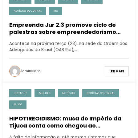
NOTÍCIAS DO JORNAL
RIO
Empreenda Jur 2.3 promove ciclo de
palestras sobre empreendedorismo
para advogados na OAB Rio
Acontece na próxima terça (28), na sede da Ordem dos
Advogados do Brasil (OAB Rio),…
Admindiario
LER MAIS
DESTAQUE
MULHER
NOTÍCIAS
NOTÍCIAS DO JORNAL
SAÚDE
HIPOTIREOIDISMO: musa do Império da
Tijuca conta como chegou ao
diagnóstico e faz um alerta ‘os sintomas
A falta de informação e, até mesmo sintomas que