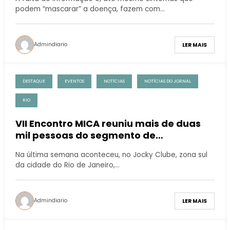
podem retardar o tratamento’
podem “mascarar” a doença, fazem com…
Admindiario
LER MAIS
DESTAQUE
EVENTOS
NOTÍCIAS
NOTÍCIAS DO JORNAL
RIO
VII Encontro MICA reuniu mais de duas
mil pessoas do segmento de
arquitetura e urbanismo no Rio de
Na última semana aconteceu, no Jocky Clube, zona sul
Janeiro
da cidade do Rio de Janeiro,…
Admindiario
LER MAIS