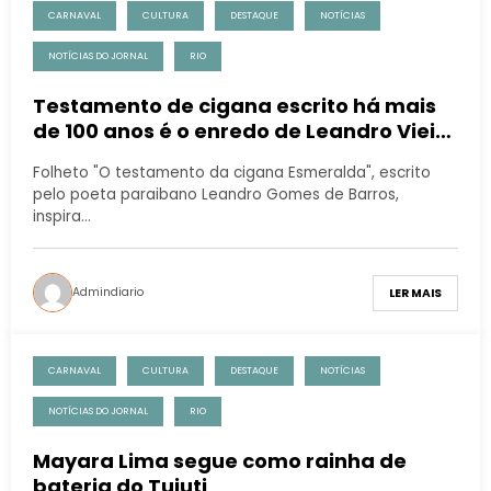
CARNAVAL
CULTURA
DESTAQUE
NOTÍCIAS
NOTÍCIAS DO JORNAL
RIO
Testamento de cigana escrito há mais
de 100 anos é o enredo de Leandro Vieira
para a Imperatriz Leopoldinense
Folheto "O testamento da cigana Esmeralda", escrito
pelo poeta paraibano Leandro Gomes de Barros,
inspira…
Admindiario
LER MAIS
CARNAVAL
CULTURA
DESTAQUE
NOTÍCIAS
NOTÍCIAS DO JORNAL
RIO
Mayara Lima segue como rainha de
bateria do Tuiuti