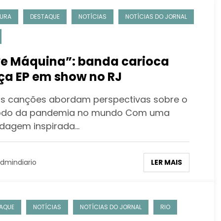
URA
DESTAQUE
NOTÍCIAS
NOTÍCIAS DO JORNAL
e Máquina”: banda carioca
ça EP em show no RJ
s canções abordam perspectivas sobre o
odo da pandemia no mundo Com uma
dagem inspirada…
LER MAIS
dmindiario
AQUE
NOTÍCIAS
NOTÍCIAS DO JORNAL
RIO