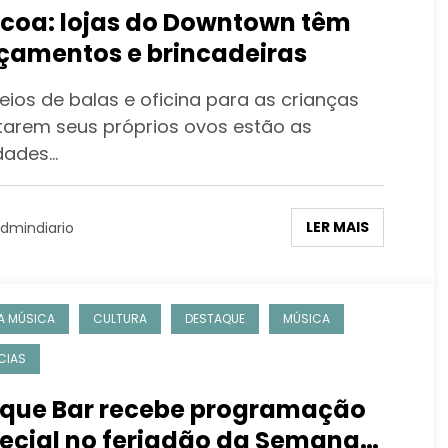
coa: lojas do Downtown têm
çamentos e brincadeiras
eios de balas e oficina para as crianças
arem seus próprios ovos estão as
dades…
LER MAIS
dmindiario
A MÚSICA
CULTURA
DESTAQUE
MÚSICA
CIAS
que Bar recebe programação
ecial no feriadão da Semana