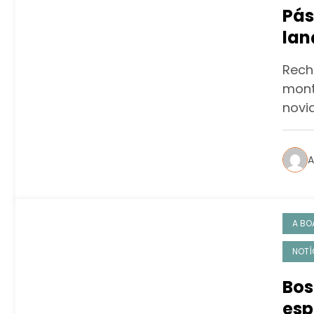
Pás
lan
Rech
mont
novi
A
A BO
NOTÍ
Bos
esp