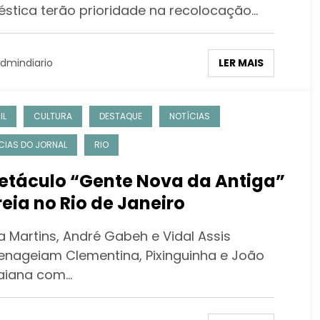
stica terão prioridade na recolocação…
LER MAIS
dmindiario
IL
CULTURA
DESTAQUE
NOTÍCIAS
CIAS DO JORNAL
RIO
táculo “Gente Nova da Antiga”
reia no Rio de Janeiro
a Martins, André Gabeh e Vidal Assis
nageiam Clementina, Pixinguinha e João
aiana com…