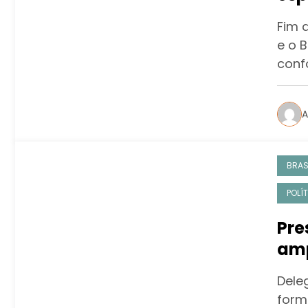
San
Fim 
DJs
e o 
conf
A
BRAS
POLÍ
Pre
amp
vio
Dele
forma