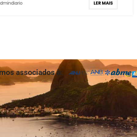
LER MAIS
dmindiario
mos associados à: