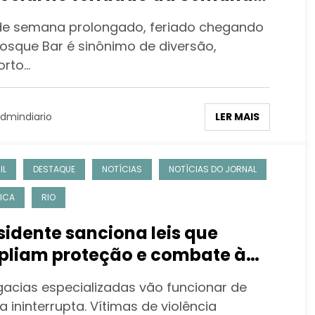
ta, com show do Buchecha e
de semana prolongado, feriado chegando
Bosque Bar é sinônimo de diversão,
orto…
LER MAIS
dmindiario
IL
DESTAQUE
NOTÍCIAS
NOTÍCIAS DO JORNAL
TICA
RIO
sidente sanciona leis que
liam proteção e combate à
lência contra a mulher
gacias especializadas vão funcionar de
 ininterrupta. Vítimas de violência