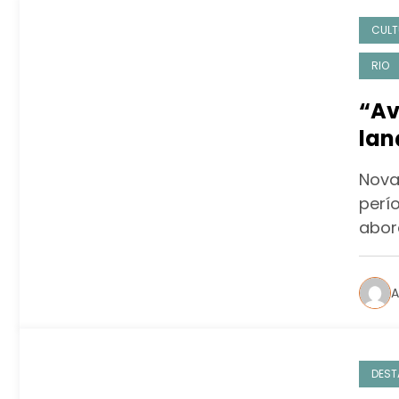
CULT
RIO
“Av
lan
Nova
perí
abor
A
DEST