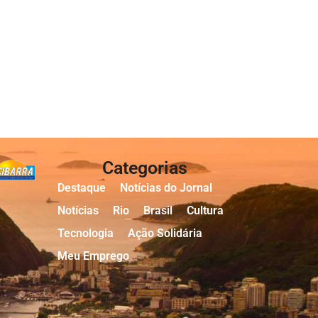
Categorias
Destaque
Notícias do Jornal
Notícias
Rio
Brasil
Cultura
Tecnologia
Ação Solidária
Meu Emprego