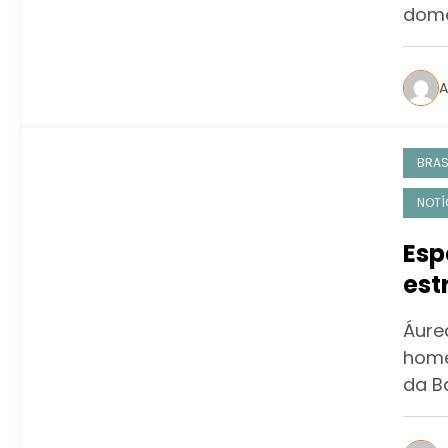
domé
A
BRAS
NOTÍ
Espe
est
Áure
home
da B