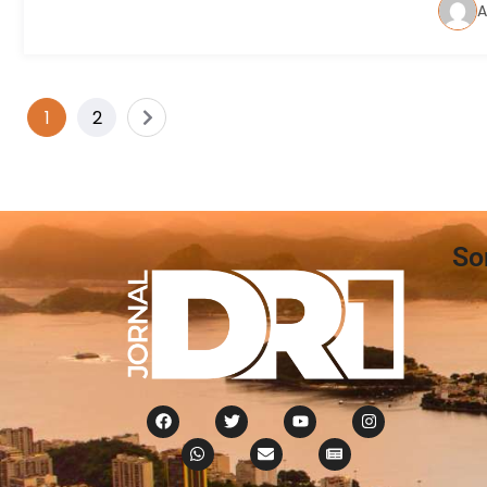
A
1
2
So