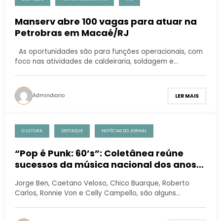
Manserv abre 100 vagas para atuar na
Petrobras em Macaé/RJ
As oportunidades são para funções operacionais, com
foco nas atividades de caldeiraria, soldagem e…
Admindiario
LER MAIS
CULTURA
DESTAQUE
NOTÍCIAS DO JORNAL
“Pop é Punk: 60’s”: Coletânea reúne
sucessos da música nacional dos anos
60 em versões punk rock
Jorge Ben, Caetano Veloso, Chico Buarque, Roberto
Carlos, Ronnie Von e Celly Campello, são alguns…