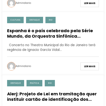
Admindiario
LER MAIS
CULTURA
DESTAQUE
RIO
Espanha é o país celebrado pela Série
Mundo, da Orquestra Sinfônica
Brasileira, dia 28 de abril
Concerto no Theatro Municipal do Rio de Janeiro terá
regência de Ignacio García Vidal…
Admindiario
LER MAIS
DESTAQUE
POLÍTICA
RIO
Alerj: Projeto de Lei em tramitação quer
instituir cartão de identificação dos
portadores da síndrome de Tourette