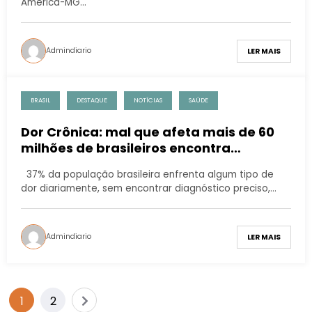
América-MG…
Admindiario
LER MAIS
BRASIL
DESTAQUE
NOTÍCIAS
SAÚDE
Dor Crônica: mal que afeta mais de 60
milhões de brasileiros encontra
tratamento em fisioterapia moderna
37% da população brasileira enfrenta algum tipo de
dor diariamente, sem encontrar diagnóstico preciso,…
Admindiario
LER MAIS
1
2