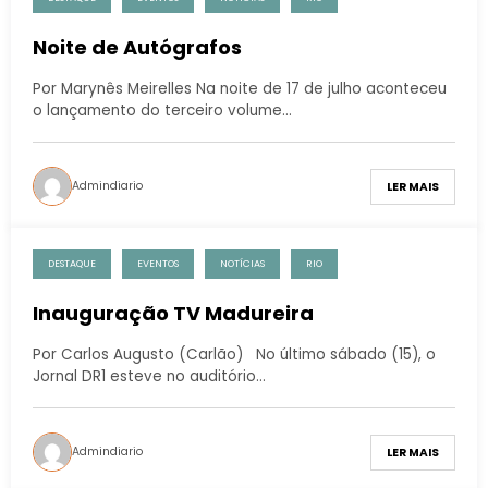
Noite de Autógrafos
Por Marynês Meirelles Na noite de 17 de julho aconteceu
o lançamento do terceiro volume…
Admindiario
LER MAIS
DESTAQUE
EVENTOS
NOTÍCIAS
RIO
Inauguração TV Madureira
Por Carlos Augusto (Carlão) No último sábado (15), o
Jornal DR1 esteve no auditório…
Admindiario
LER MAIS