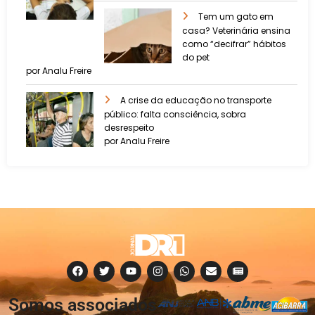
Tem um gato em
casa? Veterinária ensina
como “decifrar” hábitos
do pet
por Analu Freire
A crise da educação no transporte
público: falta consciência, sobra
desrespeito
por Analu Freire
Somos associados