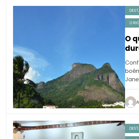
DEST
O RI
O q
dur
Conf
boêm
Jane
A
DEST