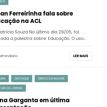
TICA
an Ferreirinha fala sobre
cação na ACL
atrícia Souza No último dia 29/05, foi
izada a palestra sobre: Educação. O uso…
LER MAIS
dmindiario
URA
DESTAQUE
DIREITO DA MULHER
CIAS DO JORNAL
na Garganta em última