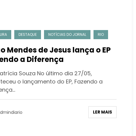
URA
DESTAQUE
NOTÍCIAS DO JORNAL
RIO
o Mendes de Jesus lança o EP
endo a Diferença
atrícia Souza No último dia 27/05,
teceu o lançamento do EP, Fazendo a
rença…
LER MAIS
dmindiario