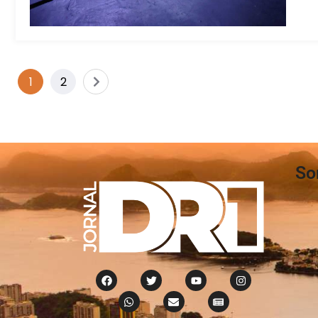
1
2
So