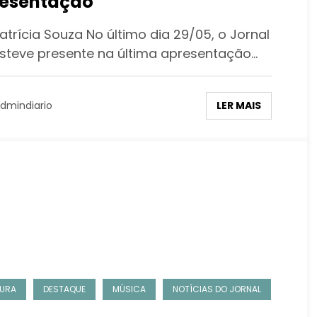
esentação
atrícia Souza No último dia 29/05, o Jornal
esteve presente na última apresentação…
LER MAIS
dmindiario
URA
DESTAQUE
MÚSICA
NOTÍCIAS DO JORNAL