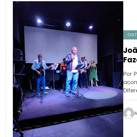
CULT
Joã
Faz
Por P
acon
Dife
A