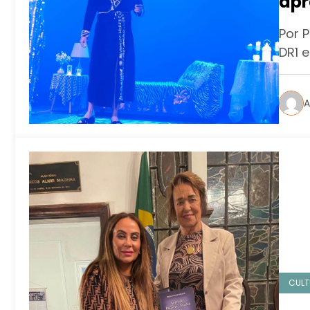
apr
Por P
DR1 
A
CULT