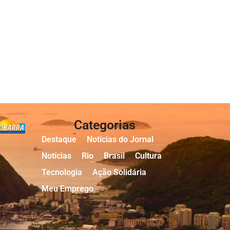
Categorias
Destaque
Notícias do Jornal
Notícias
Rio
Brasil
Cultura
Tecnologia
Ação Solidária
Meu Emprego