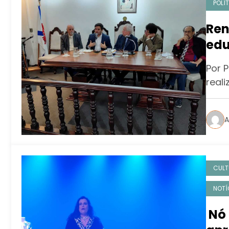
POLÍ
Ren
edu
Por P
real
A
CULT
NOTÍ
Nó 