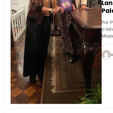
Lan
Pal
Por P
o la
Músi
A