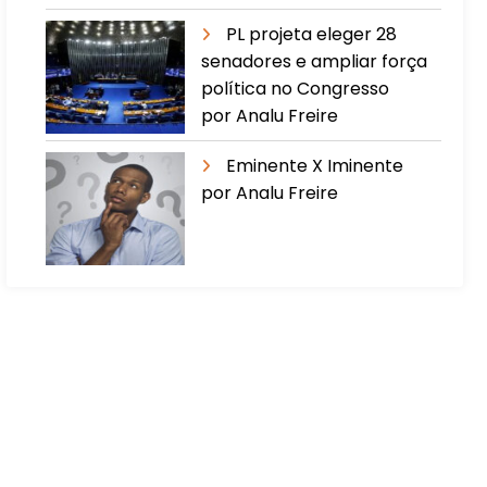
PL projeta eleger 28
senadores e ampliar força
política no Congresso
por Analu Freire
Eminente X Iminente
por Analu Freire