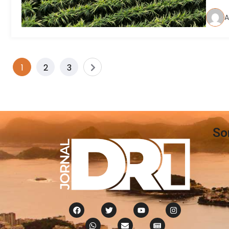
A
1
2
3
So