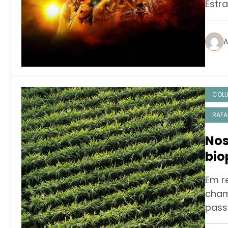
Estra
A
COL
RAFA
Nos
bio
amb
Em r
cham
pass