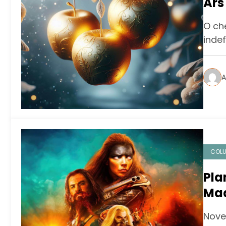
Ars
O ch
inde
A
COL
Pla
Mad
con
Nove