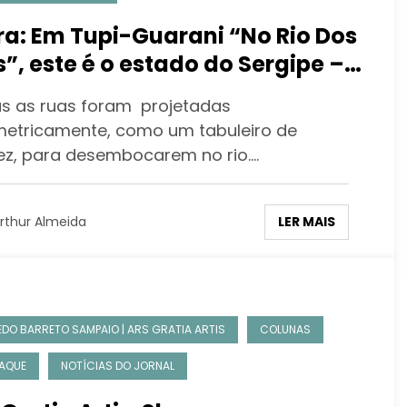
ra: Em Tupi-Guarani “No Rio Dos
is”, este é o estado do Sergipe –
e II
s as ruas foram projetadas
etricamente, como um tabuleiro de
ez, para desembocarem no rio.…
LER MAIS
rthur Almeida
EDO BARRETO SAMPAIO | ARS GRATIA ARTIS
COLUNAS
AQUE
NOTÍCIAS DO JORNAL