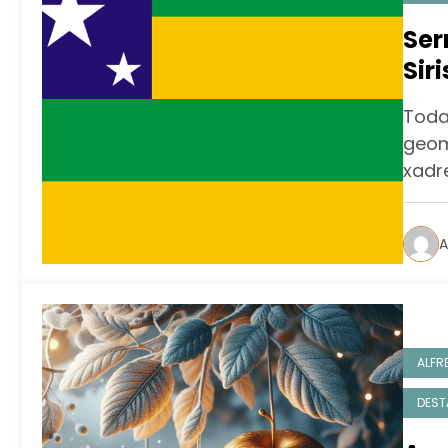
Ser
Sir
Part
Toda
geom
xadr
A
ALFR
DEST