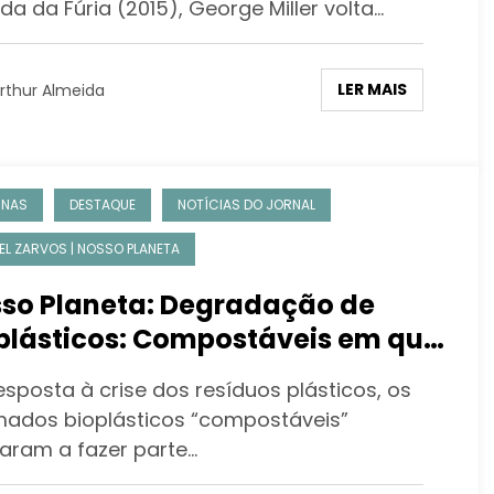
da da Fúria (2015), George Miller volta…
LER MAIS
rthur Almeida
UNAS
DESTAQUE
NOTÍCIAS DO JORNAL
EL ZARVOS | NOSSO PLANETA
so Planeta: Degradação de
plásticos: Compostáveis em que
iente?
esposta à crise dos resíduos plásticos, os
ados bioplásticos “compostáveis”
aram a fazer parte…