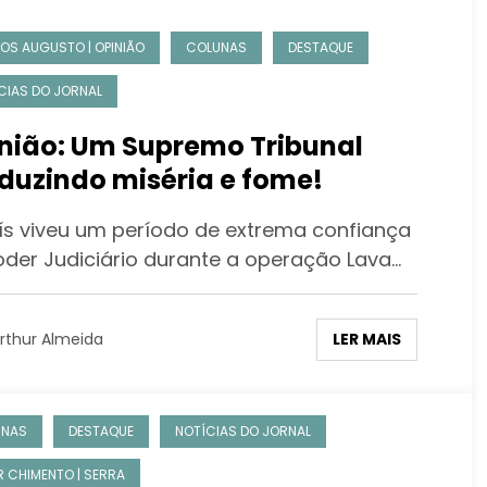
OS AUGUSTO | OPINIÃO
COLUNAS
DESTAQUE
CIAS DO JORNAL
nião: Um Supremo Tribunal
duzindo miséria e fome!
ís viveu um período de extrema confiança
oder Judiciário durante a operação Lava…
LER MAIS
rthur Almeida
UNAS
DESTAQUE
NOTÍCIAS DO JORNAL
R CHIMENTO | SERRA