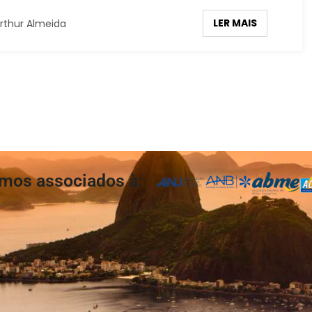
LER MAIS
rthur Almeida
mos associados à: