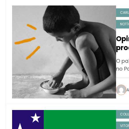
CARL
NOTÍ
Opi
pro
O pa
no P
A
COL
VITO