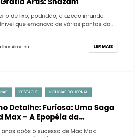
 Gratia Artis: Shazam
eiro de lixo, podridão, o azedo imundo
finível que emanava de vários pontos da…
LER MAIS
rthur Almeida
UNAS
DESTAQUE
NOTÍCIAS DO JORNAL
no Detalhe: Furiosa: Uma Saga
 Max – A Epopéia da
strução de um mito
 anos após o sucesso de Mad Max: