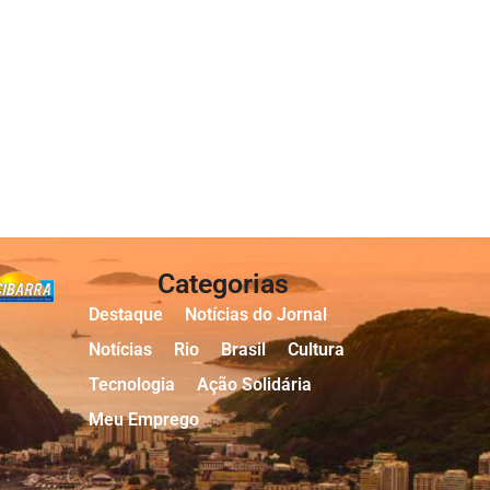
Categorias
Destaque
Notícias do Jornal
Notícias
Rio
Brasil
Cultura
Tecnologia
Ação Solidária
Meu Emprego