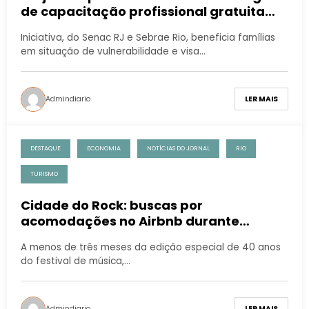
de capacitação profissional gratuita
em Manguinhos/Complexo do Alemão,
Iniciativa, do Senac RJ e Sebrae Rio, beneficia famílias
Campos Elíseos e Cidade de Deus
em situação de vulnerabilidade e visa…
Admindiario
LER MAIS
DESTAQUE
ECONOMIA
NOTÍCIAS DO JORNAL
RIO
TURISMO
Cidade do Rock: buscas por
acomodações no Airbnb durante
festival no Rio de Janeiro aumentam
A menos de três meses da edição especial de 40 anos
mais de 2000%
do festival de música,…
Admindiario
LER MAIS