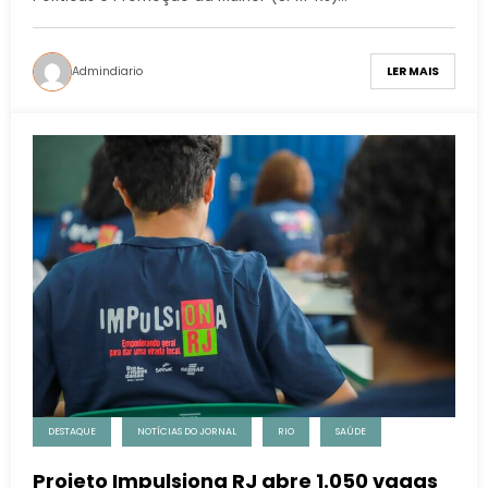
Admindiario
LER MAIS
DESTAQUE
NOTÍCIAS DO JORNAL
RIO
SAÚDE
Projeto Impulsiona RJ abre 1.050 vagas