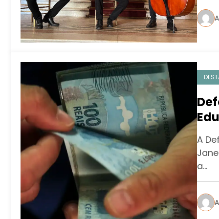
A
DEST
Def
Edu
A De
Janei
a…
A