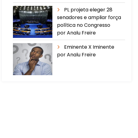
PL projeta eleger 28
senadores e ampliar força
política no Congresso
por Analu Freire
Eminente X Iminente
por Analu Freire