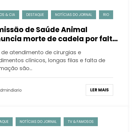
OS & CIA
DESTAQUE
NOTÍCIAS DO JORNAL
RIO
issão de Saúde Animal
uncia morte de cadela por falta
atendimento no Hospital
a de atendimento de cirurgias e
icipal Veterinário Jorge
imentos clínicos, longas filas e falta de
itsman
rmação são…
LER MAIS
dmindiario
AQUE
NOTÍCIAS DO JORNAL
TV & FAMOSOS