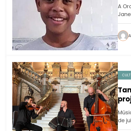
A Or
Jane
A
CULT
Tan
pro
Músi
de j