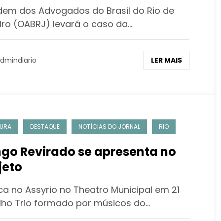
dem dos Advogados do Brasil do Rio de
iro (OABRJ) levará o caso da…
LER MAIS
dmindiario
URA
DESTAQUE
NOTÍCIAS DO JORNAL
RIO
go Revirado se apresenta no
jeto
ca no Assyrio no Theatro Municipal em 21
ulho Trio formado por músicos do…