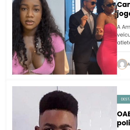
Can
jog
A Am
veíc
atlet
A
DEST
OAB
pol