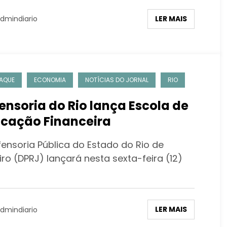
LER MAIS
dmindiario
AQUE
ECONOMIA
NOTÍCIAS DO JORNAL
RIO
ensoria do Rio lança Escola de
cação Financeira
fensoria Pública do Estado do Rio de
ro (DPRJ) lançará nesta sexta-feira (12)
LER MAIS
dmindiario