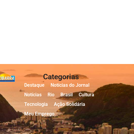
Categorias
Destaque
Notícias do Jornal
Notícias
Rio
Brasil
Cultura
Tecnologia
Ação Solidária
Meu Emprego