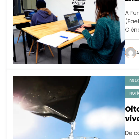
A Fu
(Fae
Ciênc
A
BRAS
NOTÍ
Oit
viv
pre
De c