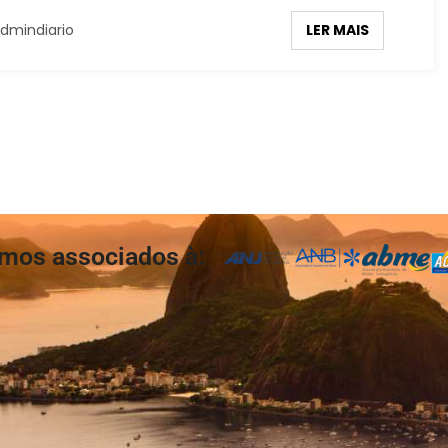
LER MAIS
dmindiario
mos associados à: