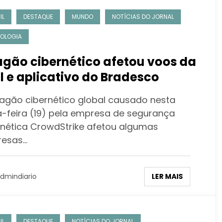
IL
DESTAQUE
MUNDO
NOTÍCIAS DO JORNAL
OLOGIA
gão cibernético afetou voos da
l e aplicativo do Bradesco
agão cibernético global causado nesta
a-feira (19) pela empresa de segurança
rnética CrowdStrike afetou algumas
esas…
LER MAIS
dmindiario
IL
DESTAQUE
NOTÍCIAS DO JORNAL