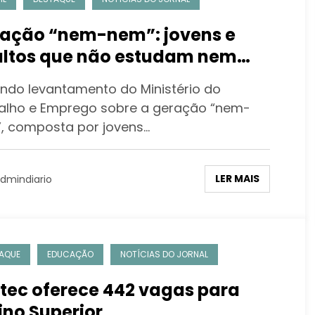
ação “nem-nem”: jovens e
ltos que não estudam nem
balham podem ser um problema
ndo levantamento do Ministério do
a a família
alho e Emprego sobre a geração “nem-
, composta por jovens…
LER MAIS
dmindiario
AQUE
EDUCAÇÃO
NOTÍCIAS DO JORNAL
tec oferece 442 vagas para
ino Superior