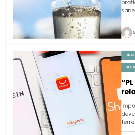
prat
sane
A
BRAS
NOTÍ
“PL
rel
tra
Impo
deve
terre