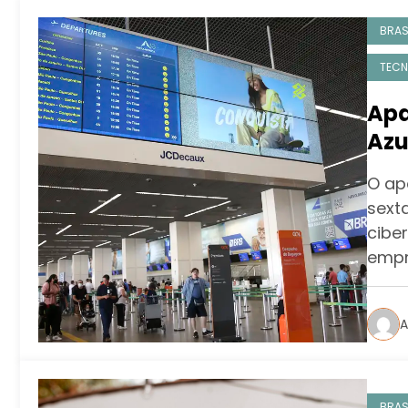
BRAS
TECN
Apa
Azu
O ap
sext
cibe
empr
A
BRAS