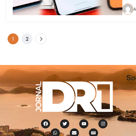
A
1
2
So