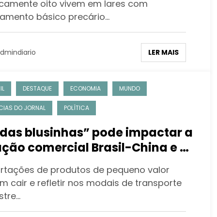
icamente oito vivem em lares com
amento básico precário…
LER MAIS
dmindiario
IL
DESTAQUE
ECONOMIA
MUNDO
CIAS DO JORNAL
POLÍTICA
 das blusinhas” pode impactar a
ação comercial Brasil-China e o
nsporte logístico no país
rtações de produtos de pequeno valor
m cair e refletir nos modais de transporte
stre…