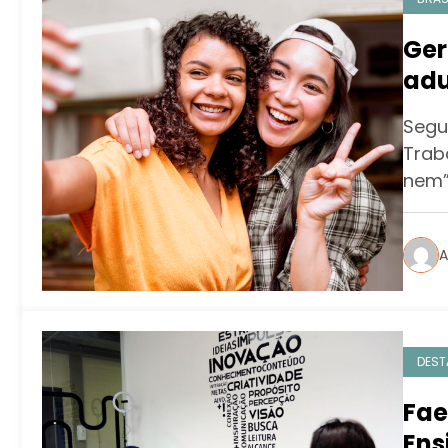
Ger
adu
tra
Segu
par
Trab
nem”
A
DEST
Fae
Ens