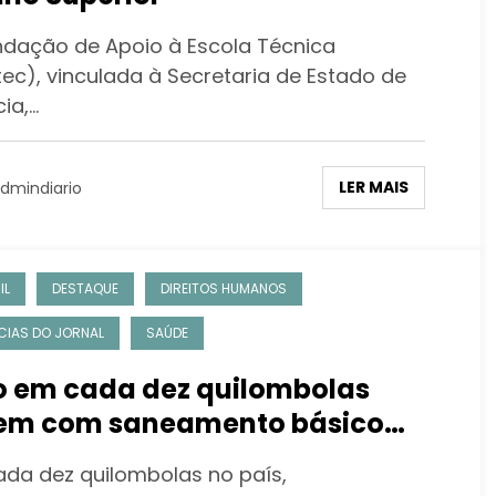
ndação de Apoio à Escola Técnica
tec), vinculada à Secretaria de Estado de
ia,…
LER MAIS
dmindiario
IL
DESTAQUE
DIREITOS HUMANOS
CIAS DO JORNAL
SAÚDE
o em cada dez quilombolas
em com saneamento básico
cário
ada dez quilombolas no país,