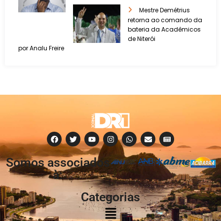
Mestre Demétrius
retorna ao comando da
bateria da Acadêmicos
de Niterói
por Analu Freire
Somos associados
à:
Categorias