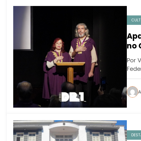
CULT
Apa
no 
Por 
Fede
A
DEST