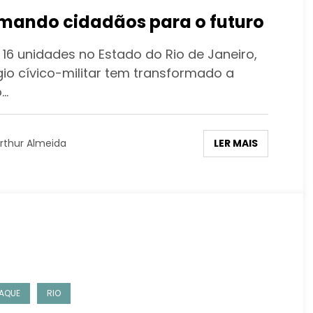
mando cidadãos para o futuro
16 unidades no Estado do Rio de Janeiro,
gio cívico-militar tem transformado a
o…
LER MAIS
rthur Almeida
AQUE
RIO