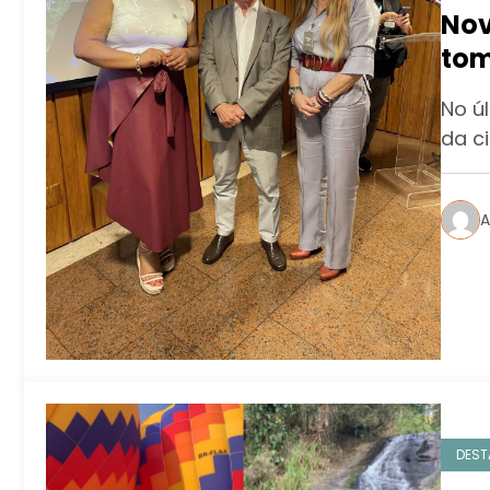
Nov
tom
No úl
da c
A
DEST