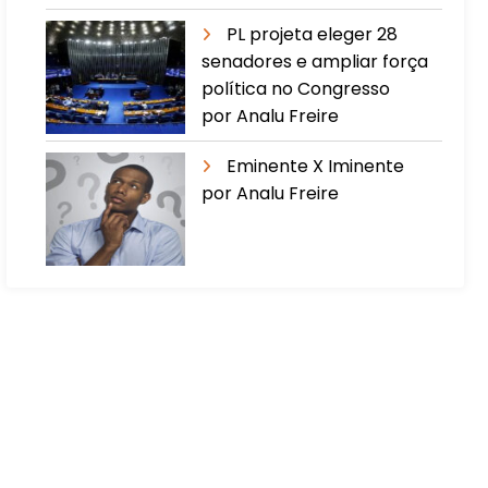
PL projeta eleger 28
senadores e ampliar força
política no Congresso
por Analu Freire
Eminente X Iminente
por Analu Freire