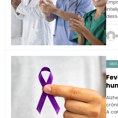
Empr
par
inte
dess
A
DEST
Fev
hum
doe
Alzh
crôn
A c