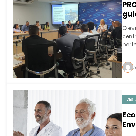
PRO
gui
set
O ev
cent
pert
A
DEST
Eco
Env
opo