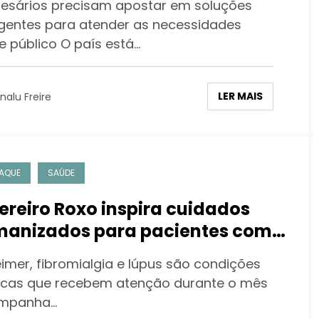
esários precisam apostar em soluções
a empresas
ligentes para atender as necessidades
e público O país está…
LER MAIS
nalu Freire
AQUE
SAÚDE
ereiro Roxo inspira cuidados
anizados para pacientes com
nças crônicas
eimer, fibromialgia e lúpus são condições
icas que recebem atenção durante o mês
ampanha…