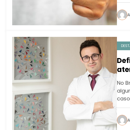
A
DEST
Def
ate
seq
No B
algu
caso
A