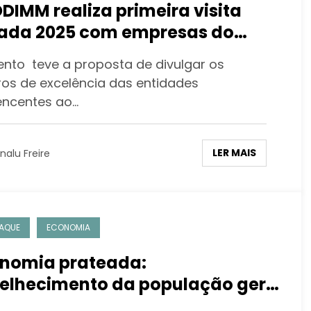
DIMM realiza primeira visita
ada 2025 com empresas do
or industrial
ento teve a proposta de divulgar os
ros de excelência das entidades
encentes ao…
LER MAIS
nalu Freire
AQUE
ECONOMIA
nomia prateada:
elhecimento da população gera
rtunidades de crescimento