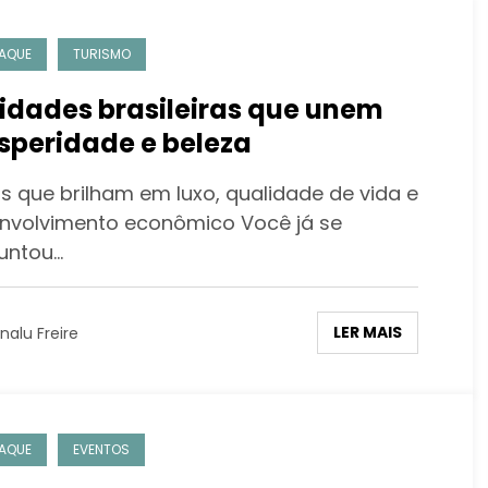
AQUE
TURISMO
cidades brasileiras que unem
speridade e beleza
is que brilham em luxo, qualidade de vida e
nvolvimento econômico Você já se
untou…
LER MAIS
nalu Freire
AQUE
EVENTOS