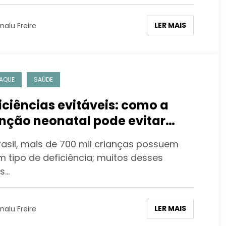
LER MAIS
nalu Freire
AQUE
SAÚDE
iciências evitáveis: como a
nção neonatal pode evitar
uelas neurológicas graves
rasil, mais de 700 mil crianças possuem
m tipo de deficiência; muitos desses
s…
LER MAIS
nalu Freire