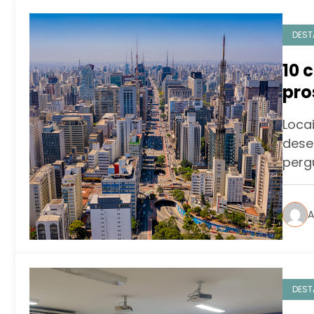
DEST
10 
pro
Loca
dese
perg
A
DEST