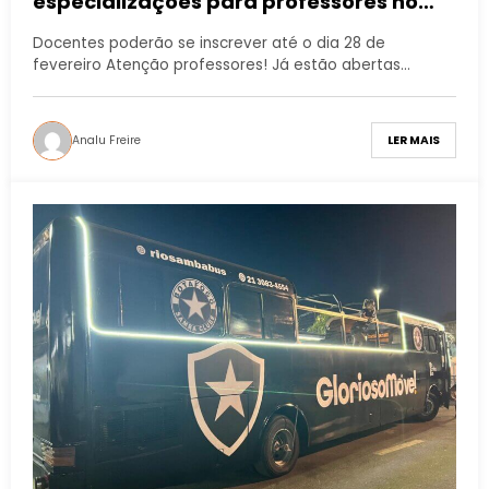
especializações para professores no
Instituto Federal de Educação, Ciência e
Docentes poderão se inscrever até o dia 28 de
Tecnologia do Rio de Janeiro (IFRJ)
fevereiro Atenção professores! Já estão abertas…
Analu Freire
LER MAIS