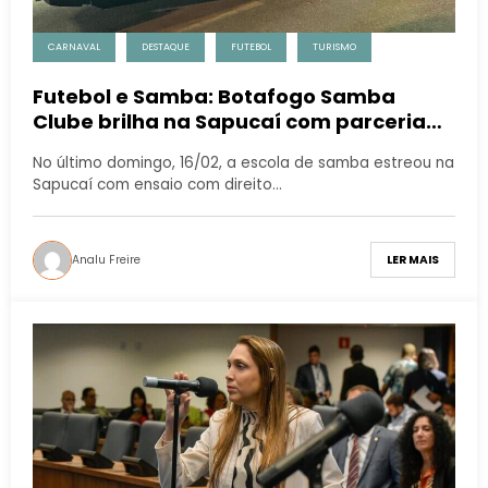
CARNAVAL
DESTAQUE
FUTEBOL
TURISMO
Futebol e Samba: Botafogo Samba
Clube brilha na Sapucaí com parceria
com a Rio Samba Bus e marca presença
No último domingo, 16/02, a escola de samba estreou na
com os ônibus “Glorioso Móvel” e
Sapucaí com ensaio com direito…
“Fogão Móvel”
Analu Freire
LER MAIS