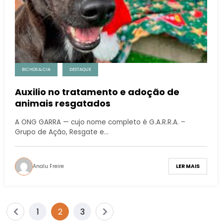
BICHOS & CIA
DESTAQUE
Auxilio no tratamento e adoção de
animais resgatados
A ONG GARRA — cujo nome completo é G.A.R.R.A. –
Grupo de Ação, Resgate e…
Analu Freire
LER MAIS
1
2
3