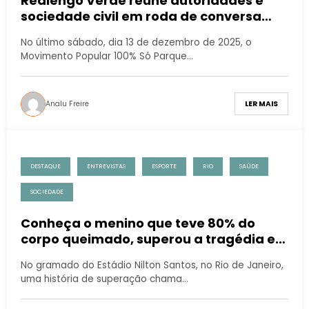
Realengo Verde reúne autoridades e
sociedade civil em roda de conversa
sobre o futuro do espaço em Realengo
No último sábado, dia 13 de dezembro de 2025, o
Movimento Popular 100% Só Parque…
Analu Freire
LER MAIS
DESTAQUE
ENTREVISTAS
ESPORTE
RIO
SAÚDE
SOCIEDADE
Conheça o menino que teve 80% do
corpo queimado, superou a tragédia e
hoje treina no Botafogo
No gramado do Estádio Nilton Santos, no Rio de Janeiro,
uma história de superação chama…