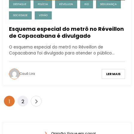
DESTAQUE
POLÍCIA
RÉVELLION
RIO
SEGURANÇA
SOCIEDADE
VERÃO
Esquema especial do metrô no Réveillon
de Copacabana é divulgado
O esquema especial do metrô no Réveillon de
Copacabana foi divulgado para atender o público…
Cauã Lira
LER MAIS
1
2
Opinião: Fique em casa!