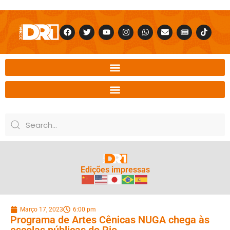
Edições impressas
Março 17, 2023
6:00 pm
Programa de Artes Cênicas NUGA chega às
escolas públicas do Rio