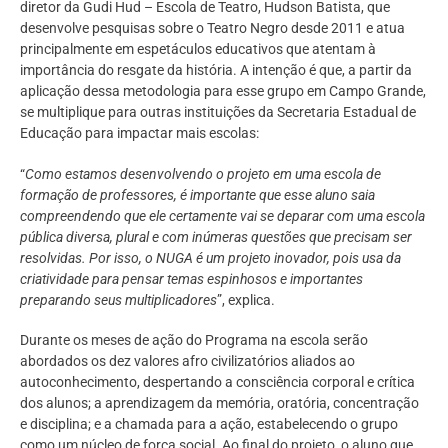
diretor da Gudi Hud – Escola de Teatro, Hudson Batista, que
desenvolve pesquisas sobre o Teatro Negro desde 2011 e atua
principalmente em espetáculos educativos que atentam à
importância do resgate da história. A intenção é que, a partir da
aplicação dessa metodologia para esse grupo em Campo Grande,
se multiplique para outras instituições da Secretaria Estadual de
Educação para impactar mais escolas:
“
Como estamos desenvolvendo o projeto em uma escola de
formação de professores, é importante que esse aluno saia
compreendendo que ele certamente vai se deparar com uma escola
pública diversa, plural e com inúmeras questões que precisam ser
resolvidas. Por isso, o NUGA é um projeto inovador, pois usa da
criatividade para pensar temas espinhosos e importantes
preparando seus multiplicadores
”, explica.
Durante os meses de ação do Programa na escola serão
abordados os dez valores afro civilizatórios aliados ao
autoconhecimento, despertando a consciência corporal e crítica
dos alunos; a aprendizagem da memória, oratória, concentração
e disciplina; e a chamada para a ação, estabelecendo o grupo
como um núcleo de força social. Ao final do projeto, o aluno que