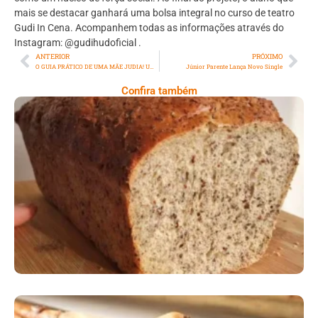
mais se destacar ganhará uma bolsa integral no curso de teatro
Gudi In Cena. Acompanhem todas as informações através do
Instagram: @gudihudoficial .
ANTERIOR
PRÓXIMO
O GUIA PRÁTICO DE UMA MÃE JUDIA! UMA COMÉDIA DRAMÁTICA PARA MÃES DE TODAS AS RELIGIÕES
Júnior Parente Lança Novo Single
Confira também
Comer Bem: Pão Low Carb