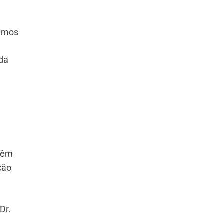
vemos
eda
 têm
ção
Dr.