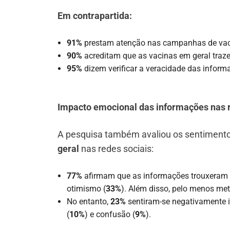
Em contrapartida:
91%
prestam atenção nas campanhas de vac
90%
acreditam que as vacinas em geral traze
95%
dizem verificar a veracidade das inform
Impacto emocional das informações nas r
A pesquisa também avaliou os sentiment
geral
nas redes sociais:
77%
afirmam que as informações trouxeram s
otimismo (
33%
). Além disso, pelo menos met
No entanto,
23%
sentiram-se negativamente i
(
10%
) e confusão (
9%
).