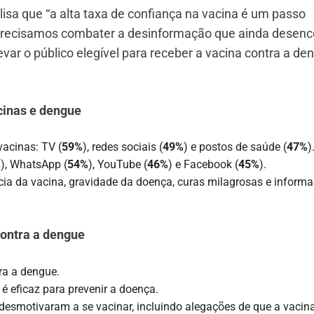
lisa que “a alta taxa de confiança na vacina é um passo
 precisamos combater a desinformação que ainda desenc
evar o público elegível para receber a vacina contra a de
cinas e dengue
acinas: TV (
59%
), redes sociais (
49%
) e postos de saúde (
47%
)
%
), WhatsApp (
54%
), YouTube (
46%
) e Facebook (
45%
).
ia da vacina, gravidade da doença, curas milagrosas e inform
contra a dengue
ra a dengue.
é eficaz para prevenir a doença.
esmotivaram a se vacinar, incluindo alegações de que a vacina