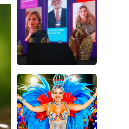
Longevidade,
Inclusão E Futuro
Marcam Rio
Innovation Week
Dani Sant’Anna É
Confirmada Como
Rainha De Bateria Da
Independentes De
Olaria Para O
Carnaval 2027