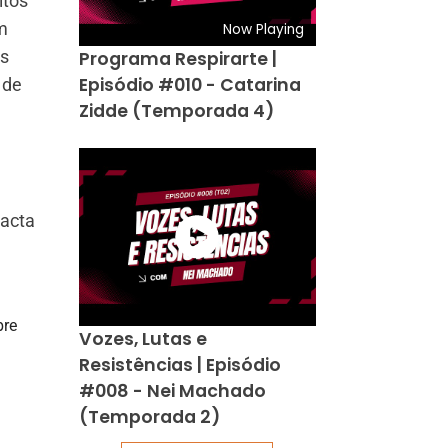
itos
m
Now Playing
as
Programa Respirarte |
Episódio #010 - Catarina
 de
Zidde (Temporada 4)
acta
bre
Vozes, Lutas e
Resistências | Episódio
#008 - Nei Machado
(Temporada 2)