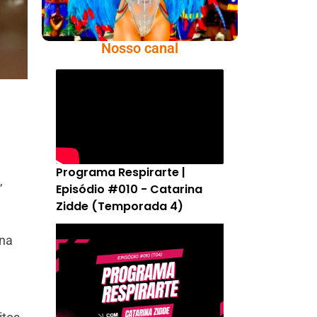
Nosso canal
Programa Respirarte |
,
Episódio #010 - Catarina
Zidde (Temporada 4)
ina
e