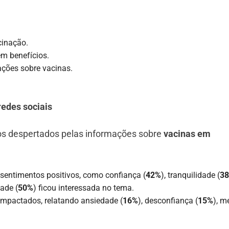
inação.
m benefícios.
ações sobre vacinas.
edes sociais
os despertados pelas informações sobre
vacinas em
entimentos positivos, como confiança (
42%
), tranquilidade (
3
ade (
50%
) ficou interessada no tema.
mpactados, relatando ansiedade (
16%
), desconfiança (
15%
), m