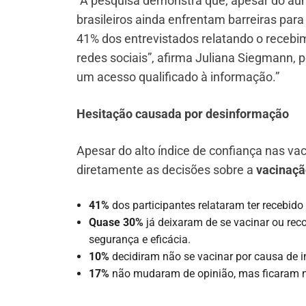
“A pesquisa demonstra que, apesar do aum
brasileiros ainda enfrentam barreiras par
41% dos entrevistados relatando o recebi
redes sociais”, afirma Juliana Siegmann, 
um acesso qualificado à informação.”
Hesitação causada por desinformação
Apesar do alto índice de confiança nas vac
diretamente as decisões sobre a
vacinaçã
41%
dos participantes relataram ter recebido
Quase 30%
já deixaram de se vacinar ou re
segurança e eficácia.
10%
decidiram não se vacinar por causa de i
17%
não mudaram de opinião, mas ficaram n