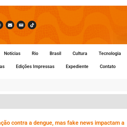
Notícias
Rio
Brasil
Cultura
Tecnologia
tas
Edições Impressas
Expediente
Contato
nação contra a dengue, mas fake news impactam a