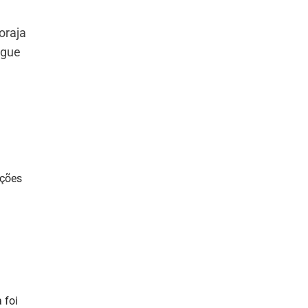
oraja
ngue
.
ações
 foi