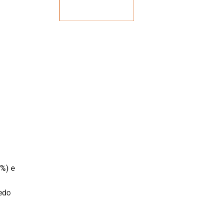
Veja mais
8%
) e
edo