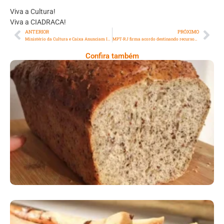
Viva a Cultura!
Viva a CIADRACA!
ANTERIOR
PRÓXIMO
Ministério da Cultura e Caixa Anunciam Investimento de R$ 30 Milhões em Projetos Culturais
MPT-RJ firma acordo destinando recursos para melhorar atendimento nas Delegacias da Mulher
Confira também
Comer Bem: Pão Low Carb