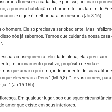
samos florescer a cada dia, e por isso, ao criar o primei
mo, a primeira habitação do homem foi no Jardim do Éde
umanos e o que é melhor para os mesmos (Jo 3,16).
 o homem, Ele só precisava ser obediente. Mas infelizm
 disso nós já sabemos. Temos que cuidar da nossa casa 
r.
pessoas conseguirem a felicidade plena, elas precisam
nto, relacionamento positivo, propósito de vida e
 temos que amar o próximo, independente de suas atitude
rque eles verão a Deus.” (Mt 5,8). “…e vos nomeei, para
eça…” (Jo 15.16b).
floresça. Em qualquer lugar, sob quaisquer circunstância
o amor que existe em seus interiores.