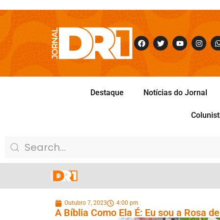
Destaque
Notícias do Jornal
Colunis
Outubro 7, 2023
4:00 pm
A Bíblia Como Ela É: Eu sou a Rosa de