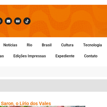
Notícias
Rio
Brasil
Cultura
Tecnologia
tas
Edições Impressas
Expediente
Contato
 Saron, o Lírio dos Vales