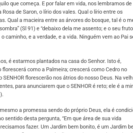
aquilo que começa. E por falar em vida, nos lembramos d
Rosa de Saron, o lírio dos vales. Qual o lírio entre os
has. Qual a macieira entre as árvores do bosque, tal é o 
sombra” (Sl 91) e “debaixo dela me assento; e o seu fruto
ou o caminho, e a verdade, e a vida. Ninguém vem ao Pai 
s, é estarmos plantados na casa do Senhor. Isto é,
to florescerá como a Palmeira; crescerá como Cedro no
o SENHOR florescerão nos átrios do nosso Deus. Na velh
scentes, para anunciarem que o SENHOR é reto; ele é a mi
).
mesmo a promessa sendo do próprio Deus, ela é condici
 no sentido desta pergunta, “Em que área de sua vida
e precisamos fazer. Um Jardim bem bonito, é um Jardim 