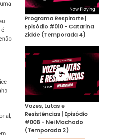
e uma
Now Playing
Programa Respirarte |
meu
Episódio #010 - Catarina
 é
Zidde (Temporada 4)
senão
ice
nha
Vozes, Lutas e
Resistências | Episódio
onal,
#008 - Nei Machado
(Temporada 2)
bem