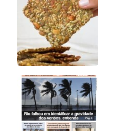
Comer Bem: Cracker
De Sementes
Ano X – Número 366
01 A 07 De Agosto De
2026