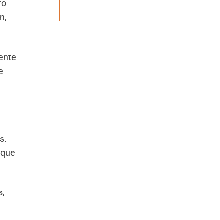
ro
Veja mais
n,
ente
e
s.
 que
s,