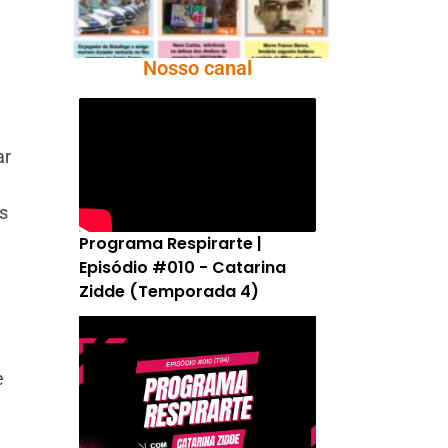
Nosso canal
ar
s
Programa Respirarte |
Episódio #010 - Catarina
Zidde (Temporada 4)
e