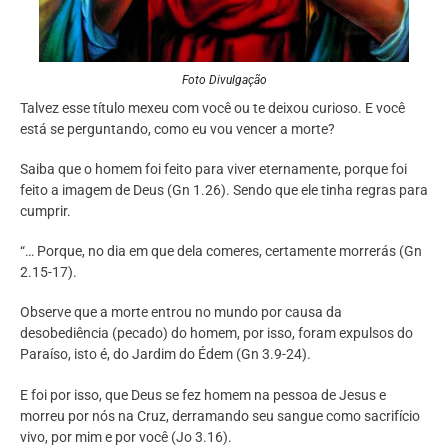
Foto Divulgação
Talvez esse título mexeu com você ou te deixou curioso. E você
está se perguntando, como eu vou vencer a morte?
Saiba que o homem foi feito para viver eternamente, porque foi
feito a imagem de Deus (Gn 1.26). Sendo que ele tinha regras para
cumprir.
“… Porque, no dia em que dela comeres, certamente morrerás (Gn
2.15-17).
Observe que a morte entrou no mundo por causa da
desobediência (pecado) do homem, por isso, foram expulsos do
Paraíso, isto é, do Jardim do Édem (Gn 3.9-24).
E foi por isso, que Deus se fez homem na pessoa de Jesus e
morreu por nós na Cruz, derramando seu sangue como sacrifício
vivo, por mim e por você (Jo 3.16).