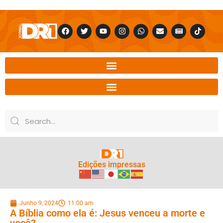
Edições impressas
Junho 9, 2024
11:00 am
A Bíblia como ela é: Jesus venceu a morte e
você?