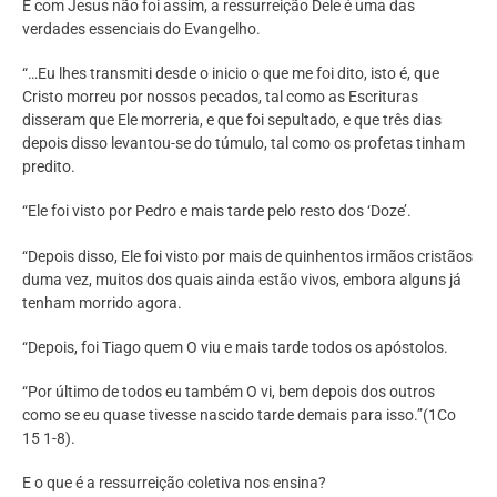
E com Jesus não foi assim, a ressurreição Dele é uma das
verdades essenciais do Evangelho.
“…Eu lhes transmiti desde o inicio o que me foi dito, isto é, que
Cristo morreu por nossos pecados, tal como as Escrituras
disseram que Ele morreria, e que foi sepultado, e que três dias
depois disso levantou-se do túmulo, tal como os profetas tinham
predito.
“Ele foi visto por Pedro e mais tarde pelo resto dos ‘Doze’.
“Depois disso, Ele foi visto por mais de quinhentos irmãos cristãos
duma vez, muitos dos quais ainda estão vivos, embora alguns já
tenham morrido agora.
“Depois, foi Tiago quem O viu e mais tarde todos os apóstolos.
“Por último de todos eu também O vi, bem depois dos outros
como se eu quase tivesse nascido tarde demais para isso.”(1Co
15 1-8).
E o que é a ressurreição coletiva nos ensina?