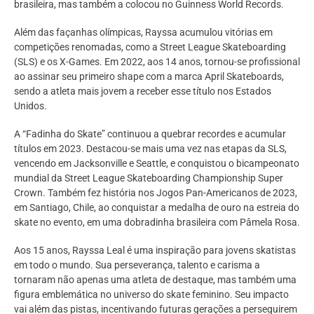
brasileira, mas também a colocou no Guinness World Records.
Além das façanhas olímpicas, Rayssa acumulou vitórias em
competições renomadas, como a Street League Skateboarding
(SLS) e os X-Games. Em 2022, aos 14 anos, tornou-se profissional
ao assinar seu primeiro shape com a marca April Skateboards,
sendo a atleta mais jovem a receber esse título nos Estados
Unidos.
A “Fadinha do Skate” continuou a quebrar recordes e acumular
títulos em 2023. Destacou-se mais uma vez nas etapas da SLS,
vencendo em Jacksonville e Seattle, e conquistou o bicampeonato
mundial da Street League Skateboarding Championship Super
Crown. Também fez história nos Jogos Pan-Americanos de 2023,
em Santiago, Chile, ao conquistar a medalha de ouro na estreia do
skate no evento, em uma dobradinha brasileira com Pâmela Rosa.
Aos 15 anos, Rayssa Leal é uma inspiração para jovens skatistas
em todo o mundo. Sua perseverança, talento e carisma a
tornaram não apenas uma atleta de destaque, mas também uma
figura emblemática no universo do skate feminino. Seu impacto
vai além das pistas, incentivando futuras gerações a perseguirem