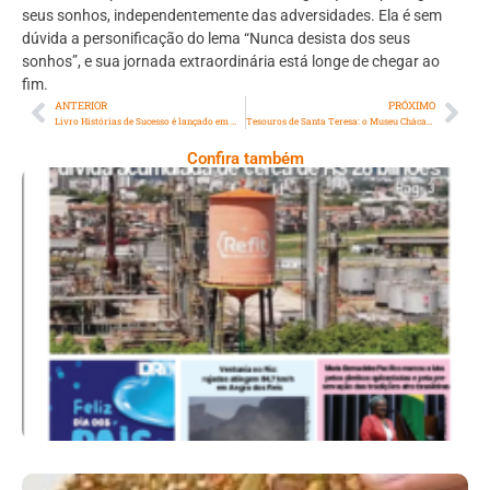
seus sonhos, independentemente das adversidades. Ela é sem
dúvida a personificação do lema “Nunca desista dos seus
sonhos”, e sua jornada extraordinária está longe de chegar ao
fim.
ANTERIOR
PRÓXIMO
Livro Histórias de Sucesso é lançado em Niterói
Tesouros de Santa Teresa: o Museu Chácara do Céu
Confira também
Ano X – Número 367 08 A 14 De Agosto De
2026