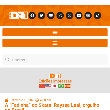
Edições impressas
Dezembro 16, 2023
4:00 pm
A “Fadinha” do Skate: Rayssa Leal, orgulho
no Brasil