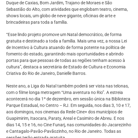
Duque de Caxias, Bom Jardim, Trajano de Moraes e São
Sebastião do Alto, com atividades que englobam teatro, cinema,
shows locais, um globo de neve gigante, oficinas de arte e
brincadeiras para toda a família.
“Esse lindo projeto promove um Natal democrático, de forma
gratuita e destinado a toda a família. Mais uma vez, a nossa Lei
de Incentivo à Cultura atuando de forma potente na política de
fomento do estado, garantindo mais oportunidades e abrindo
portas para que pessoas de todas as regiões tenham acesso à
cultura”, destaca a secretária de Estado de Cultura e Economia
Criativa do Rio de Janeiro, Danielle Barros.
Neste ano, a Liga do Natal também poderá ser vista nas telonas,
com o filme longa metragem “Uma aventura no Rio”. A estreia
acontecerá no dia 1º de dezembro, em sessão única na Biblioteca
Parque Estadual, no Centro – RJ. Em seguida, nos dias 3, 10 e 17,
aos domingos, nos cinemas da Rede Cine+ dos municípios de
Guapimirim, Itaocara, Paraty, Areal e Casimiro de Abreu. E nos
dias 14, 15 e 16, no Cine Funarj, nas comunidades do Jacarezinho
e Cantagalo-Pavão-Pavãozinho, no Rio de Janeiro. Todas as
sessões terão entrada gratuita.