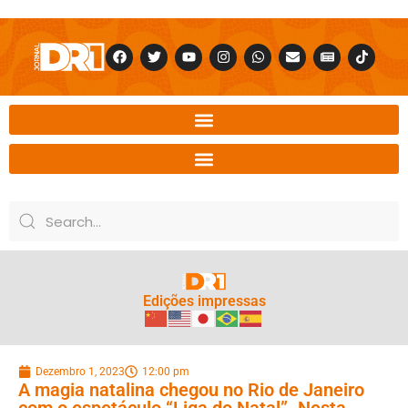
Edições impressas
Dezembro 1, 2023
12:00 pm
A magia natalina chegou no Rio de Janeiro
com o espetáculo “Liga do Natal”. Nesta