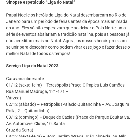
Sinopse espetáculo “Liga do Natal”
Papai Noel e os heróis da Liga do Natal desembarcam no Rio de
Janeiro para um período de férias antes da época mais animada
do ano. Eles só não esperavam que ao deixar o Polo Norte, uma
série de eventos abalariam a tradição natalina, pois as pessoas já
não acreditam mais no Natal. Agora, os nossos heróis precisam
se unir para descobrir como podem virar esse jogo e fazer desse o
melhor Natal de todos os tempos!
Serviço Liga do Natal 2023
Caravana itinerante
01/12 (sexta-feira) – Teresópolis (Praça Olímpica Luís Camões –
Rua Manuel Madruga, 121-171 –
Várzea)
02/12 (sábado) – Petrópolis (Palácio Quitandinha – Av. Joaquim
Rolla, 2 – Quitandinha)
03/12 (domingo) – Duque de Caxias (Praça do Parque Equitativa,
Av. Automóvel Clube, 10, Santa
Cruz da Serra)
08/12 (sexta-feira) – Bom Jardim (Praça João Almeida, Av. Nilo