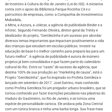
de Incentivo à Cultura do Rio de Janeiro (Lei do ISS). A iniciativa
conta com o apoio da Biblioteca Parque Rocinha C4 e o
patrocínico de empresas, como: a Companhia de Investimentos
Mubadala,
a Mitra, a Azzura, a Jolecar, a agência de publicidade Binder e a
Infotec. Segundo Fernando Oliveira, diretor-geral da Trinity e
idealizador do projeto, “Gentilezinha é um sucesso por abordar
diversos temas importantes que impactam positivamente a vida
das crianças que estudam em escolas públicas. Investir na
educação de base é o melhor caminho para prepará-las para um
futuro melhor”. A agência de publicidade é autora de inúmero
projetos já bem consolidados e que fazem parte do calendário
cultural do Rio. Entre os “cases” de sucesso da agência, que
destina 100% da sua produção ao “marketing de causa”, está o
Projeto “Gentilezinha”, que foi inspirado no Profeta Gentileza e
lançado em setembro de 2017. José Datrino, mais conhecido
como Profeta Gentileza foi um pregador urbano brasileiro, que se
tornou conhecido por fazer inscrições peculiares nas pilastras do
Viaduto do Gasômetro, no Rio de Janeiro, e se tornou uma
espécie de personalidade carioca. Ele andava pela Zona Central
com um túnica branca e tinha uma barba longa. Sua frase mais