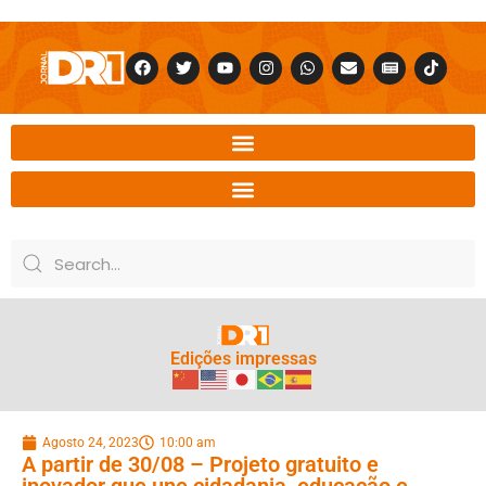
Edições impressas
Agosto 24, 2023
10:00 am
A partir de 30/08 – Projeto gratuito e
inovador que une cidadania, educação e