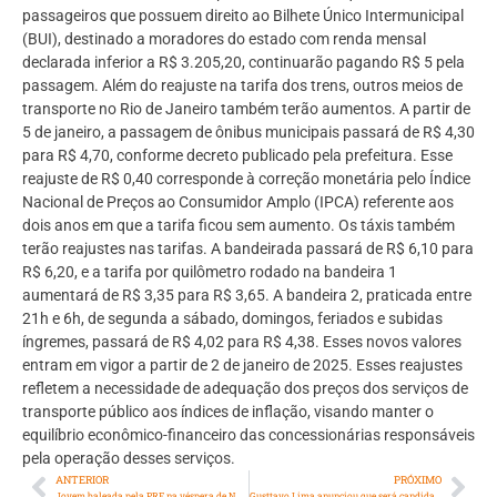
passageiros que possuem direito ao Bilhete Único Intermunicipal
(BUI), destinado a moradores do estado com renda mensal
declarada inferior a R$ 3.205,20, continuarão pagando R$ 5 pela
passagem. Além do reajuste na tarifa dos trens, outros meios de
transporte no Rio de Janeiro também terão aumentos. A partir de
5 de janeiro, a passagem de ônibus municipais passará de R$ 4,30
para R$ 4,70, conforme decreto publicado pela prefeitura. Esse
reajuste de R$ 0,40 corresponde à correção monetária pelo Índice
Nacional de Preços ao Consumidor Amplo (IPCA) referente aos
dois anos em que a tarifa ficou sem aumento. Os táxis também
terão reajustes nas tarifas. A bandeirada passará de R$ 6,10 para
R$ 6,20, e a tarifa por quilômetro rodado na bandeira 1
aumentará de R$ 3,35 para R$ 3,65. A bandeira 2, praticada entre
21h e 6h, de segunda a sábado, domingos, feriados e subidas
íngremes, passará de R$ 4,02 para R$ 4,38. Esses novos valores
entram em vigor a partir de 2 de janeiro de 2025. Esses reajustes
refletem a necessidade de adequação dos preços dos serviços de
transporte público aos índices de inflação, visando manter o
equilíbrio econômico-financeiro das concessionárias responsáveis
pela operação desses serviços.
ANTERIOR
PRÓXIMO
Jovem baleada pela PRF na véspera de Natal abre os olhos
Gusttavo Lima anunciou que será candidato para Presidência na próxima eleição