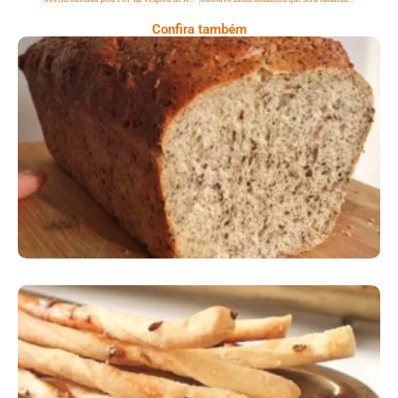
Confira também
Comer Bem: Pão Low Carb
Comer Bem: Palitinhos De Cebola E Salsa