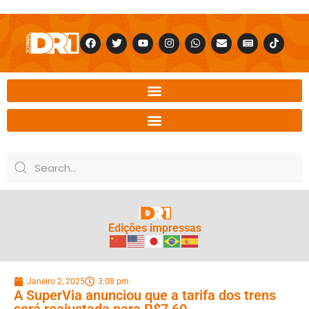
Edições impressas
Janeiro 2, 2025
3:08 pm
A SuperVia anunciou que a tarifa dos trens
será reajustada para R$7,60