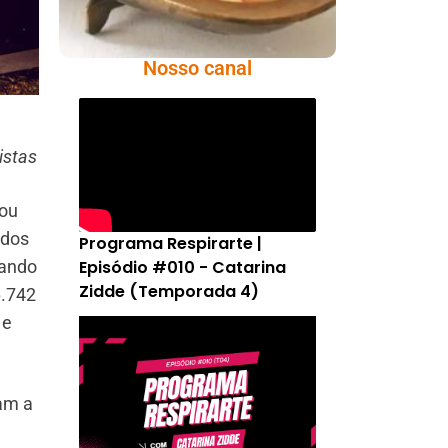
Nosso canal
istas
tou
ados
Programa Respirarte |
tando
Episódio #010 - Catarina
Zidde (Temporada 4)
6.742
 e
çam a