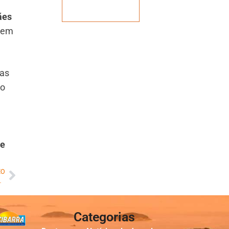
Veja mais
ães
buem
 as
ão
 e
MO
rão de limpeza no Rio de Janeiro
Categorias