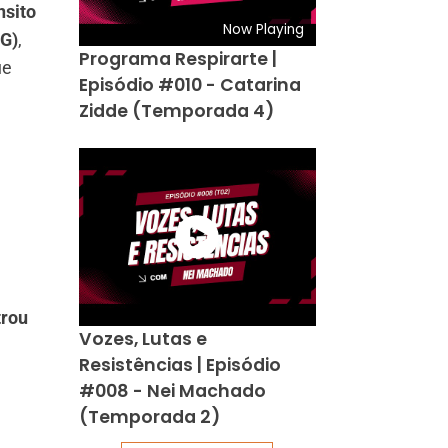
nsito
Now Playing
MG)
,
Programa Respirarte |
ue
Episódio #010 - Catarina
Zidde (Temporada 4)
trou
Vozes, Lutas e
Resistências | Episódio
#008 - Nei Machado
(Temporada 2)