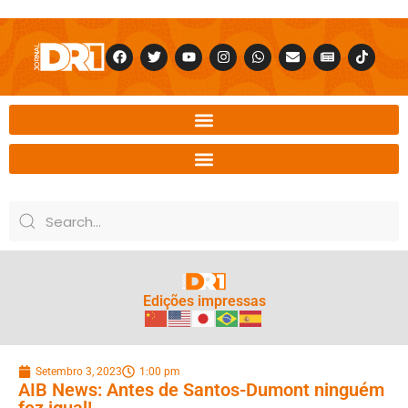
Edições impressas
Setembro 3, 2023
1:00 pm
AIB News: Antes de Santos-Dumont ninguém
fez igual!