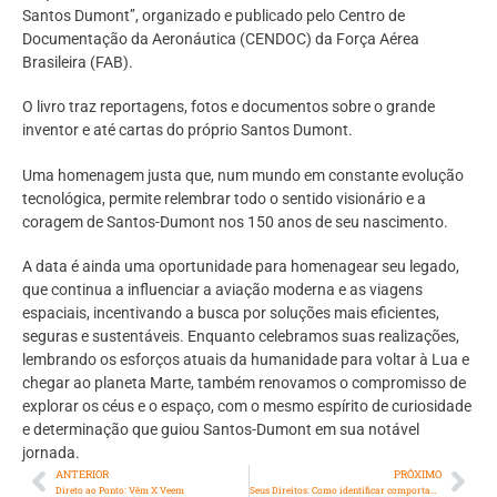
Santos Dumont’’, organizado e publicado pelo Centro de
Documentação da Aeronáutica (CENDOC) da Força Aérea
Brasileira (FAB).
O livro traz reportagens, fotos e documentos sobre o grande
inventor e até cartas do próprio Santos Dumont.
Uma homenagem justa que, num mundo em constante evolução
tecnológica, permite relembrar todo o sentido visionário e a
coragem de Santos-Dumont nos 150 anos de seu nascimento.
A data é ainda uma oportunidade para homenagear seu legado,
que continua a influenciar a aviação moderna e as viagens
espaciais, incentivando a busca por soluções mais eficientes,
seguras e sustentáveis. Enquanto celebramos suas realizações,
lembrando os esforços atuais da humanidade para voltar à Lua e
chegar ao planeta Marte, também renovamos o compromisso de
explorar os céus e o espaço, com o mesmo espírito de curiosidade
e determinação que guiou Santos-Dumont em sua notável
jornada.
ANTERIOR
PRÓXIMO
Direto ao Ponto: Vêm X Veem
Seus Direitos: Como identificar comportamentos violentos.