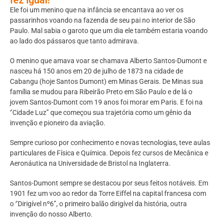
Ele foi um menino que na infância se encantava ao ver os
passarinhos voando na fazenda de seu pai no interior de São
Paulo. Mal sabia o garoto que um dia ele também estaria voando
ao lado dos pássaros que tanto admirava.
O menino que amava voar se chamava Alberto Santos-Dumont e
nasceu há 150 anos em 20 de julho de 1873 na cidade de
Cabangu (hoje Santos Dumont) em Minas Gerais. De Minas sua
família se mudou para Ribeirão Preto em São Paulo e de lá o
jovem Santos-Dumont com 19 anos foi morar em Paris. E foi na
‘’Cidade Luz’’ que começou sua trajetória como um gênio da
invenção e pioneiro da aviação.
Sempre curioso por conhecimento e novas tecnologias, teve aulas
particulares de Física e Química. Depois fez cursos de Mecânica e
Aeronáutica na Universidade de Bristol na Inglaterra.
Santos-Dumont sempre se destacou por seus feitos notáveis. Em
1901 fez um voo ao redor da Torre Eiffel na capital francesa com
o ‘’Dirigível nº6’’, o primeiro balão dirigível da história, outra
invenção do nosso Alberto.