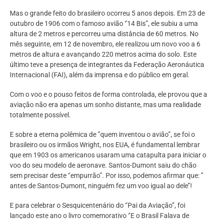
Mas o grande feito do brasileiro ocorreu 5 anos depois. Em 23 de
outubro de 1906 com o famoso avião ‘’14 Bis’’, ele subiu a uma
altura de 2 metros e percorreu uma distância de 60 metros. No
mês seguinte, em 12 de novembro, ele realizou um novo voo a 6
metros de altura e avançando 220 metros acima do solo. Este
último teve a presença de integrantes da Federação Aeronáutica
Internacional (FAI), além da imprensa e do público em geral.
Com o voo e o pouso feitos de forma controlada, ele provou que a
aviação não era apenas um sonho distante, mas uma realidade
totalmente possível.
E sobre a eterna polêmica de ’’quem inventou o avião’’, se foi o
brasileiro ou os irmãos Wright, nos EUA, é fundamental lembrar
que em 1903 os americanos usaram uma catapulta para iniciar o
voo do seu modelo de aeronave. Santos-Dumont saiu do chão
sem precisar deste ‘’empurrão’’. Por isso, podemos afirmar que: ’’
antes de Santos-Dumont, ninguém fez um voo igual ao dele’’!
E para celebrar o Sesquicentenário do ‘’Pai da Aviação’’, foi
lançado este ano o livro comemorativo ‘’E o Brasil Falava de