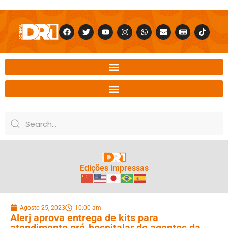
Edições impressas
Agosto 25, 2023
10:00 am
Alerj aprova entrega de kits para
atendimento pré-hospitalar de agentes da