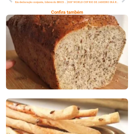
Em declaração conjunta, líderes do BRICS anunciam a entrada de seis novos países
ISSF WORLD CUP RIO DE JANEIRO IRÁ REUNIR MAIS DE 300 ATLETAS DE 42 PAÍSES
Confira também
Comer Bem: Pão Low Carb
Comer Bem: Palitinhos De Cebola E Salsa