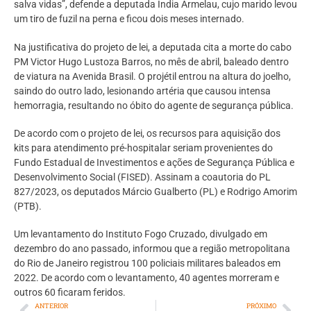
salva vidas”, defende a deputada Índia Armelau, cujo marido levou
um tiro de fuzil na perna e ficou dois meses internado.
Na justificativa do projeto de lei, a deputada cita a morte do cabo
PM Victor Hugo Lustoza Barros, no mês de abril, baleado dentro
de viatura na Avenida Brasil. O projétil entrou na altura do joelho,
saindo do outro lado, lesionando artéria que causou intensa
hemorragia, resultando no óbito do agente de segurança pública.
De acordo com o projeto de lei, os recursos para aquisição dos
kits para atendimento pré-hospitalar seriam provenientes do
Fundo Estadual de Investimentos e ações de Segurança Pública e
Desenvolvimento Social (FISED). Assinam a coautoria do PL
827/2023, os deputados Márcio Gualberto (PL) e Rodrigo Amorim
(PTB).
Um levantamento do Instituto Fogo Cruzado, divulgado em
dezembro do ano passado, informou que a região metropolitana
do Rio de Janeiro registrou 100 policiais militares baleados em
2022. De acordo com o levantamento, 40 agentes morreram e
outros 60 ficaram feridos.
ANTERIOR
PRÓXIMO