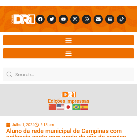
Edições impressas
Julho 1, 2024
5:13 pm
Aluno da rede municipal de Campinas com
epilepsia conta com apoio de cão de serviço