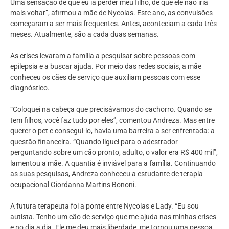
Uma sensação de que eu ia perder meu filho, de que ele não iria
mais voltar”, afirmou a mãe de Nycolas. Este ano, as convulsões
começaram a ser mais frequentes. Antes, aconteciam a cada três
meses. Atualmente, são a cada duas semanas.
As crises levaram a família a pesquisar sobre pessoas com
epilepsia e a buscar ajuda. Por meio das redes sociais, a mãe
conheceu os cães de serviço que auxiliam pessoas com esse
diagnóstico.
“Coloquei na cabeça que precisávamos do cachorro. Quando se
tem filhos, você faz tudo por eles”, comentou Andreza. Mas entre
querer o pet e consegui-lo, havia uma barreira a ser enfrentada: a
questão financeira. “Quando liguei para o adestrador
perguntando sobre um cão pronto, adulto, o valor era R$ 400 mil”,
lamentou a mãe. A quantia é inviável para a família. Continuando
as suas pesquisas, Andreza conheceu a estudante de terapia
ocupacional Giordanna Martins Bononi.
A futura terapeuta foi a ponte entre Nycolas e Lady. “Eu sou
autista. Tenho um cão de serviço que me ajuda nas minhas crises
e no dia a dia. Ele me deu mais liberdade, me tornou uma pessoa