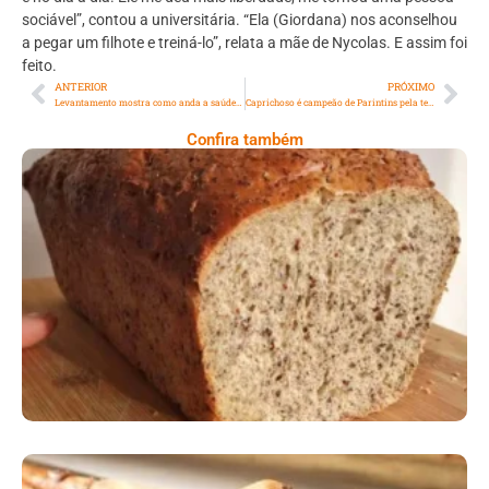
sociável”, contou a universitária. “Ela (Giordana) nos aconselhou
a pegar um filhote e treiná-lo”, relata a mãe de Nycolas. E assim foi
feito.
ANTERIOR
PRÓXIMO
Levantamento mostra como anda a saúde financeira, alimentar e mental do trabalhador brasileiro
Caprichoso é campeão de Parintins pela terceira vez consecutiva
Confira também
Comer Bem: Pão Low Carb