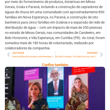
por meio do fornecimento de produtos, iniciativas em Minas
Gerais, Goiás e Paraná, incluindo a construção de captadores de
águas de chuva em uma comunidade com aproximadamente 850
famílias em Nova Esperança, no Paraná, a construção de oito
banheiros para cinco famílias em Goiânia e a expansão de rede de
distribuição de água – com um impacto de mais de 350 pessoas
no estado de Minas Gerais, nas comunidades de Candeeiro, em
Belo Horizonte, e Vila Esperança, em Curitiba (PR). Ao total, foram
somados mais de 180 horas de voluntariado, realizado por
colaboradores da companhia.
ANTERIOR
PRÓXIMO
Doze milhões de crianças e adolescentes vivem sem acesso a esgoto
Dia das Crianças: Corridas Cartoon, em São Paulo e no Rio de Janeiro, contarão com ação de reciclagem de copos plásticos utilizados pelos pequenos atletas
Confira também
Longevidade, Inclusão E Futuro Marcam
Rio Innovation Week