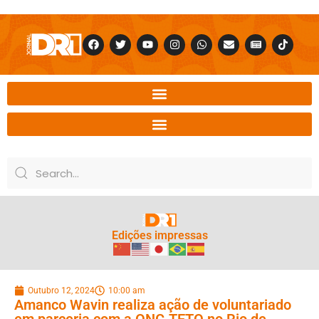
Edições impressas
Outubro 12, 2024
10:00 am
Amanco Wavin realiza ação de voluntariado
em parceria com a ONG TETO no Rio de