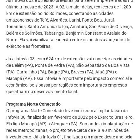
As Infovias 02 e 03 estão previstas para serem implementadas no
último trimestre de 2023. A 02, a maior delas, tem cerca de 1.200
km de extensão no rio Solimões, conectando as cidades
amazonenses de Tefé, Alvarães, Uarini, Fonte Boa, Jutaí,
Tonantins, Santo Antônio do Içá, Amaturá, São Paulo de Olivença,
Belém de Solimões, Tabatinga, Benjamin Constant e Atalaia do
Norte. Ela vai viabilizar a conexão entre os postos avançados do
exército e as fronteiras.
Já a infovia 03, com 624 km de extensão, vai conectar as cidades
de Belém (PA), Ponta de Pedra (PA), São Sebastião da Boa Vista
(PA), Curralinho (PA), Bagre (PA), Breves (PA), Afuá (PA) e
Macapá (AP). Essa infovia é importante pelo impacto comercial e
econômico, pois passa por regiões com importantes empresas
que atuam no desenvolvimento local.
Programa Norte Conectado
O programa Norte Conectado teve início com a implantação da
Infovia 00, finalizada em fevereiro de 2022 pelo Exército Brasileiro.
Ela liga Macapá (AP) a Alenquer (PA). Somando a implantação de
redes metropolitanas, o projeto teve cerca de R＄ 90 milhões de
investimento. Já a Infovia 01, finalizada em março deste ano pela