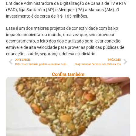
Entidade Administradora da Digitalização de Canais de TV e RTV
(EAD), liga Santarém (AP) e Alenquer (PA) a Manaus (AM). O
investimento é de cerca de R＄ 165 milhões.
Esse é um dos maiores projetos de conectividade com baixo
impacto ambiental do mundo, uma vez que, sem provocar
desmatamento, o leito dos rios é utilizado para levar conexão
estável e de alta velocidade para prover as políticas públicas de
educação, saúde, segurança, defesa e judiciário.
ANTERIOR
PRÓXIMO
Reforma tributária poderá aumentar as desigualdades e onerar ainda mais os pobres
Programação Semanal da Cultura Rio
Confira também
Comer Bem: Cracker De Sementes