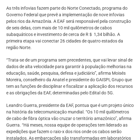
As três infovias fazem parte do Norte Conectado, programa do
Governo Federal que prevê a implementação de nove infovias
pelos rios da Amazônia. A EAF será responsável pela construção
de seis delas, com mais de 10 mil quilômetros de cabos
subaquáticos e investimento de cerca de R＄ 1,34 bilhão. A
primeira etapa vai conectar 26 cidades de quatro estados da
região Norte.
“Trata-se de um programa sem precedentes, que vai levar sinal de
dados de alta velocidade para garantir à população melhorias na
educação, saúde, pesquisa, defesa e judiciário”, afirma Moisés
Moreira, conselheiro da Anatel e presidente do GAISPI, Grupo que
tem as funções de disciplinar e fiscalizar a aplicação dos recursos
e as obrigações da EAF, determinadas pelo Edital do 5G.
Leandro Guerra, presidente da EAF, pontua que é um projeto único
na história da telecomunicação mundial. “Os 10 mil quilômetros
de cabo de fibra óptica vão cruzar o território amazônico”, afirma
Guerra. “Há meses, nossa equipe de operações tem liderado as
expedições que fazem o raio-x dos rios onde os cabos serão
instalados. As embarcações são transformadas em laboratórios