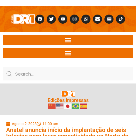
Edições impressas
Agosto 2, 2023
11:00 am
Anatel anuncia início da implantação de seis
Infovias para levar conectividade ao Norte do