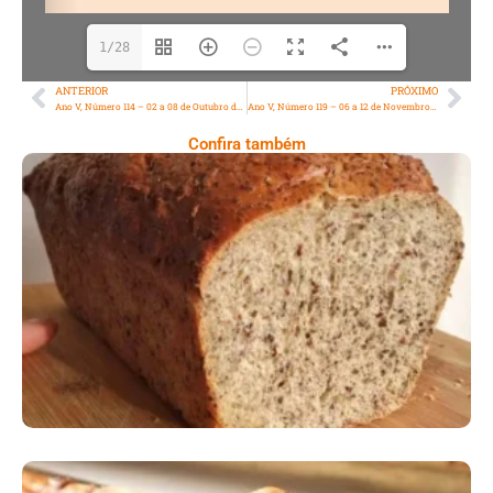
1/28
ANTERIOR
PRÓXIMO
Ano V, Número 114 – 02 a 08 de Outubro de 2021
Ano V, Número 119 – 06 a 12 de Novembro de 2021
Confira também
Comer Bem: Pão Low Carb