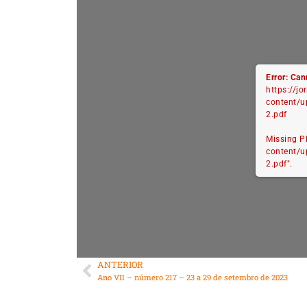
Error: Can
https://j
content/
2.pdf
Missing P
content/
2.pdf".
ANTERIOR
Ano VII – número 217 – 23 a 29 de setembro de 2023