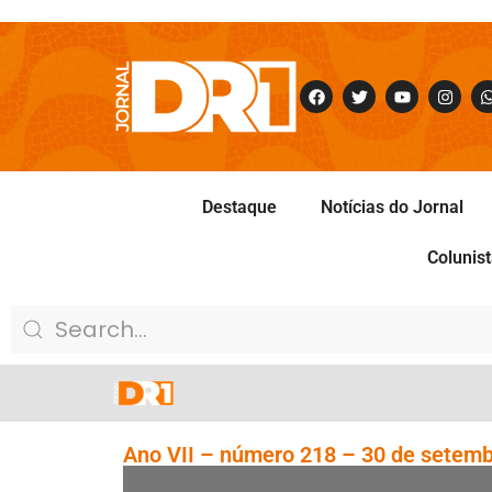
Destaque
Notícias do Jornal
Colunis
Ano VII – número 218 – 30 de setemb