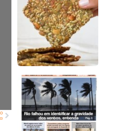
Comer Bem: Cracker
De Sementes
Ano X – Número 366
01 A 07 De Agosto De
2026
MO
23