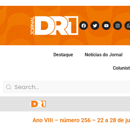
Destaque
Notícias do Jornal
Colunis
Ano VIII – número 256 – 22 a 28 de j