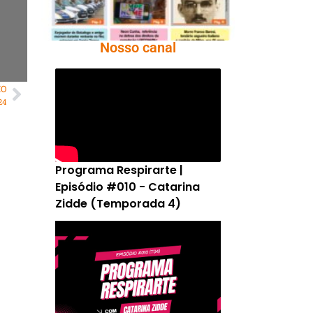
Nosso canal
MO
24
Programa Respirarte |
Episódio #010 - Catarina
Zidde (Temporada 4)