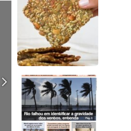
Comer Bem: Cracker
De Sementes
Ano X – Número 366
01 A 07 De Agosto De
2026