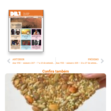
ANTERIOR
PRÓXIMO
Ano VIII – número 267 – 7 a 13 de setembro de 2024
Ano VIII – número 269 – 21 a 27 de setembro de 2024
Confira também
Comer Bem: Cracker De Sementes