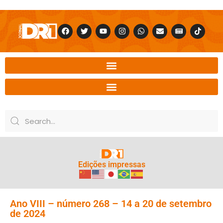
Edições impressas
Ano VIII – número 268 – 14 a 20 de setembro
de 2024