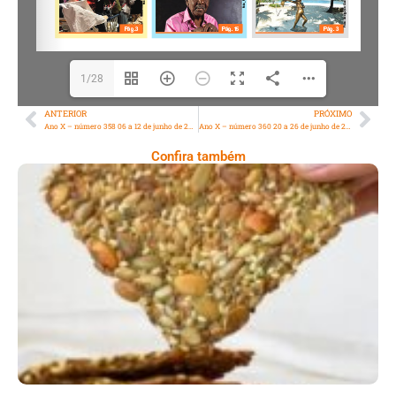
1/28
ANTERIOR
PRÓXIMO
Ano X – número 358 06 a 12 de junho de 2026
Ano X – número 360 20 a 26 de junho de 2026
Confira também
Comer Bem: Cracker De Sementes