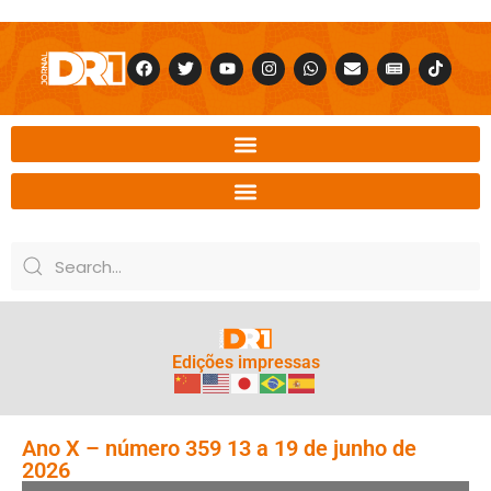
Edições impressas
Ano X – número 359 13 a 19 de junho de
2026